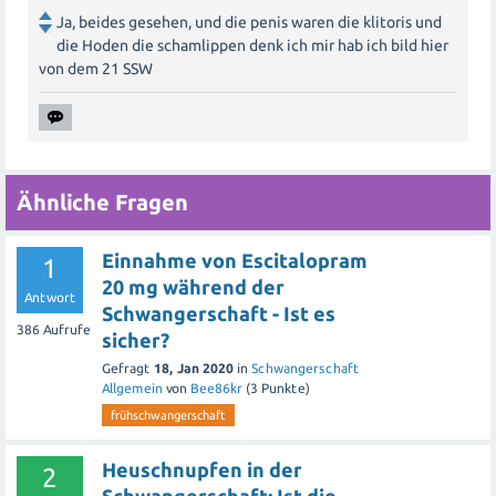
Ja, beides gesehen, und die penis waren die klitoris und
die Hoden die schamlippen denk ich mir hab ich bild hier
von dem 21 SSW
Ähnliche Fragen
Einnahme von Escitalopram
1
20 mg während der
Antwort
Schwangerschaft - Ist es
386
Aufrufe
sicher?
Gefragt
18, Jan 2020
in
Schwangerschaft
Allgemein
von
Bee86kr
(
3
Punkte)
frühschwangerschaft
Heuschnupfen in der
2