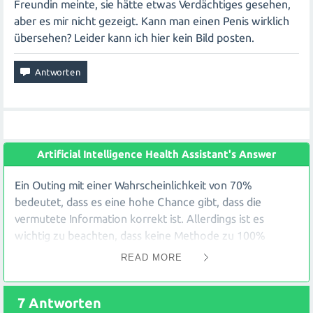
Freundin meinte, sie hätte etwas Verdächtiges gesehen,
aber es mir nicht gezeigt. Kann man einen Penis wirklich
übersehen? Leider kann ich hier kein Bild posten.
Artificial Intelligence Health Assistant's Answer
Ein Outing mit einer Wahrscheinlichkeit von 70%
bedeutet, dass es eine hohe Chance gibt, dass die
vermutete Information korrekt ist. Allerdings ist es
wichtig zu beachten, dass keine Methode zu 100%
genau ist und es immer Raum für Fehler oder
READ MORE
Missverständnisse gibt. Wenn deine Freundin etwas
Verdächtiges gesehen hat, könnte dies ein Hinweis
7
Antworten
darauf sein, dass die Vermutung richtig sein könnte. Es ist