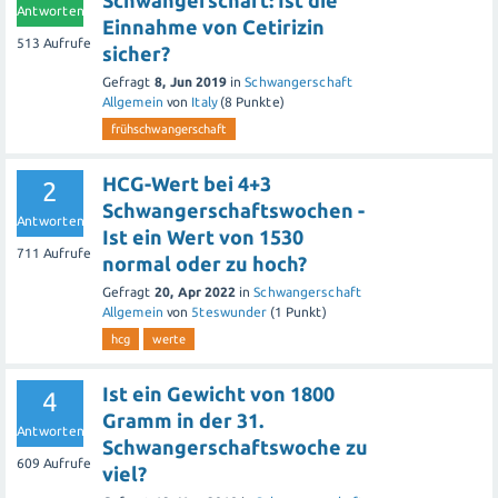
Schwangerschaft: Ist die
Antworten
Einnahme von Cetirizin
513
Aufrufe
sicher?
Gefragt
8, Jun 2019
in
Schwangerschaft
Allgemein
von
Italy
(
8
Punkte)
frühschwangerschaft
HCG-Wert bei 4+3
2
Schwangerschaftswochen -
Antworten
Ist ein Wert von 1530
711
Aufrufe
normal oder zu hoch?
Gefragt
20, Apr 2022
in
Schwangerschaft
Allgemein
von
5teswunder
(
1
Punkt)
hcg
werte
Ist ein Gewicht von 1800
4
Gramm in der 31.
Antworten
Schwangerschaftswoche zu
609
Aufrufe
viel?