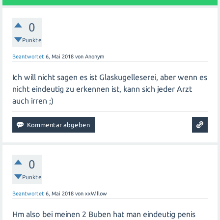
jedoch auch möglich, dass sie sich irrt oder etwas falsch
interpretiert hat. Es wäre hilfreich gewesen, wenn sie dir
0
das Gezeigte gezeigt hätte, um eine genauere
Einschätzung vornehmen zu können. Ohne weitere
Punkte
Informationen oder ein Bild ist es schwierig zu sagen, ob
Beantwortet
6, Mai 2018
von
Anonym
du tatsächlich richtig liegst oder nicht. Am besten
sprichst du noch einmal mit deiner Freundin darüber und
Ich will nicht sagen es ist Glaskugelleserei, aber wenn es
versuchst herauszufinden, was genau sie gesehen hat
nicht eindeutig zu erkennen ist, kann sich jeder Arzt
und warum sie denkt, dass es relevant für dein Outing
auch irren ;)
sein könnte.
0
Punkte
Beantwortet
6, Mai 2018
von
xxWillow
Hm also bei meinen 2 Buben hat man eindeutig penis