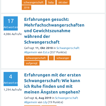
schwangerschaft
baby
oktober
2018
Erfahrungen gesucht:
17
Mehrfachschwangerschaften
Antworten
und Gewichtszunahme
4,086
Aufrufe
während der
Schwangerschaft
Gefragt
11, Okt 2018
in
Schwangerschaft
Allgemein
von
Esta
(
357
Punkte)
schwangerschaft
-
schwanger
aufgeregt
Erfahrungen mit der ersten
4
Schwangerschaft: Wie kann
Antworten
ich Ruhe finden und mit
1,294
Aufrufe
meinen Ängsten umgehen?
Gefragt
6, Aug 2019
in
Schwangerschaft
Allgemein
von
Lily
(
19
Punkte)