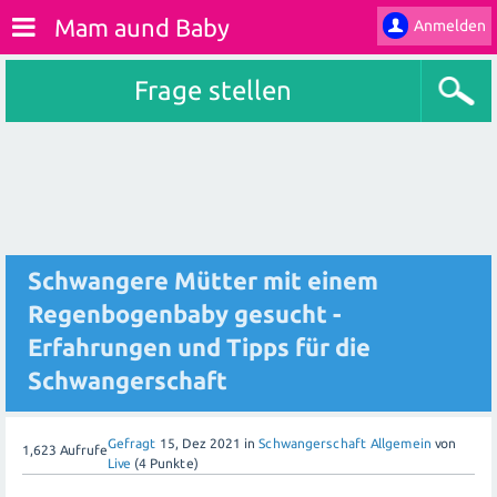
Mam aund Baby
Anmelden
Frage stellen
Schwangere Mütter mit einem
Regenbogenbaby gesucht -
Erfahrungen und Tipps für die
Schwangerschaft
Gefragt
15, Dez 2021
in
Schwangerschaft Allgemein
von
1,623
Aufrufe
Live
(
4
Punkte)