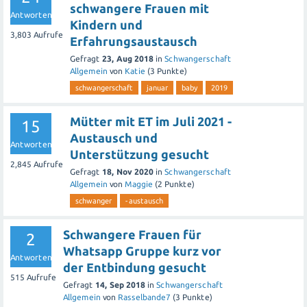
schwangere Frauen mit
Antworten
Kindern und
3,803
Aufrufe
Erfahrungsaustausch
Gefragt
23, Aug 2018
in
Schwangerschaft
Allgemein
von
Katie
(
3
Punkte)
schwangerschaft
januar
baby
2019
Mütter mit ET im Juli 2021 -
15
Austausch und
Antworten
Unterstützung gesucht
2,845
Aufrufe
Gefragt
18, Nov 2020
in
Schwangerschaft
Allgemein
von
Maggie
(
2
Punkte)
schwanger
-austausch
Schwangere Frauen für
2
Whatsapp Gruppe kurz vor
Antworten
der Entbindung gesucht
515
Aufrufe
Gefragt
14, Sep 2018
in
Schwangerschaft
Allgemein
von
Rasselbande7
(
3
Punkte)