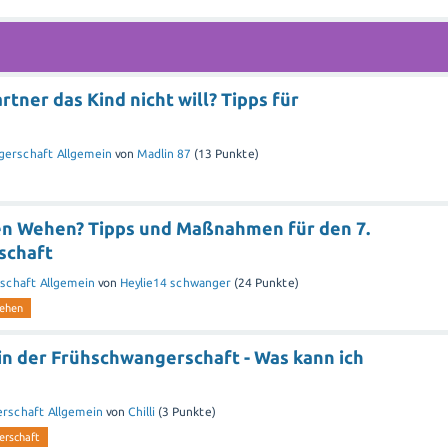
digkeit können ebenfalls Übelkeit verursachen oder verstärken.
nd Entspannung, um Ihren Körper zu unterstützen.
tner das Kind nicht will? Tipps für
 gibt bestimmte Punkte am Körper, deren Stimulation Übelkeit
 beispielsweise der "Nei Guan"-Punkt, der sich etwa drei
ks befindet. Durch sanften Druck auf diesen Punkt können Sie
erschaft Allgemein
von
Madlin 87
(
13
Punkte)
elkeit erfahren.
liche Tipps:
gen Wehen? Tipps und Maßnahmen für den 7.
schaft
 Leichtes wie einen Cracker oder ein Stück Obst.
schaft Allgemein
von
Heylie14 schwanger
(
24
Punkte)
würzte Speisen.
ehen
Tee oder Keksen aus - Ingwer kann bei Übelkeit während der
in der Frühschwangerschaft - Was kann ich
n Magen nicht unnötig zu belasten.
 mögliche Medikamente gegen Übelkeit während der
rschaft Allgemein
von
Chilli
(
3
Punkte)
erschaft