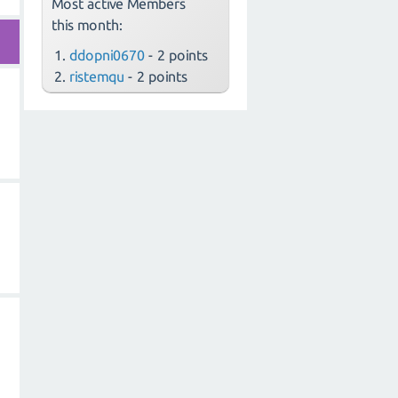
Most active Members
this month:
ddopni0670
- 2 points
ristemqu
- 2 points