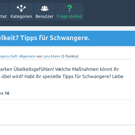
rtet
Kategorien
Benutzer
Frage stellen
lkeit? Tipps für Schwangere.
gerschaft Allgemein
von
Lara Mami
(
3
Punkte)
 starken Übelkeitsgefühlen! Welche Maßnahmen könnt ihr
bel wird? Habt ihr spezielle Tipps für Schwangere? Liebe
che
16