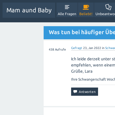
Mam aund Baby
Alle Fragen
Beliebt!
Unbeantwo
Was tun bei häufiger Übe
Gefragt
23, Jan 2022
in
Schwan
438
Aufrufe
Ich leide derzeit unter
empfehlen, wenn einem ü
Grüße, Lara
Ihre Schwangerschaft Wo