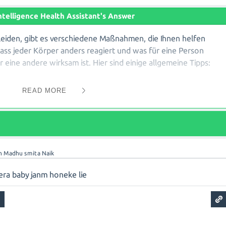
 Intelligence Health Assistant's Answer
leiden, gibt es verschiedene Maßnahmen, die Ihnen helfen
dass jeder Körper anders reagiert und was für eine Person
r eine andere wirksam ist. Hier sind einige allgemeine Tipps:
READ MORE
t große Mahlzeiten zu sich zu nehmen, versuchen Sie lieber
Tag verteilt einzunehmen. Dies kann dazu beitragen, den Mage
zu reduzieren.
ittel und Gerüche: Manche Menschen reagieren empfindlich
n
Madhu smita Naik
üche, die Übelkeit auslösen können. Versuchen Sie
 Ihnen vorhanden sind und meiden Sie diese so gut wie möglich
era baby janm honeke lie
it: Dehydration kann Übelkeit verstärken. Achten Sie daher
sich zu nehmen. Probieren Sie verschiedene Getränke wie Wasser
ese können beruhigend auf den Magen wirken.