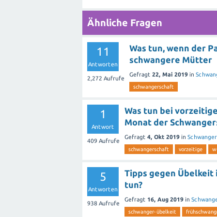
Ruhen Sie sich aus: Stress und Mü
Ähnliche Fragen
Gönnen Sie sich ausreichend Ruhe u
Was tun, wenn der Par
Akupressurpunkte stimulieren: Es
11
schwangere Mütter
lindern kann. Ein bekannter Punkt ist
Antworten
Fingerbreit unterhalb des Handgelen
Gefragt
22, Mai 2019
in
Schwang
2,272
Aufrufe
möglicherweise Erleichterung von Üb
schwangerschaft
Für schwangere Frauen gibt es zusätz
Was tun bei vorzeiti
1
Monat der Schwanger
Antwort
- Essen Sie vor dem Aufstehen etwas
Gefragt
4, Okt 2019
in
Schwanger
- Vermeiden Sie fettige und stark ge
409
Aufrufe
schwangerschaft
vorzeitige
w
- Probieren Sie Ingwer in Form von 
Schwangerschaft helfen.
Tipps gegen Übelkeit 
5
- Tragen Sie lockere Kleidung, um de
tun?
- Sprechen Sie mit Ihrem Arzt über
Antworten
Schwangerschaft.
Gefragt
16, Aug 2019
in
Schwange
938
Aufrufe
schwanger-übelkeit
frühschwang