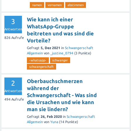
namen
vornamen
abstimmen
Plattform zu überprüfen, um genau zu verstehen, wofür
die Punkte verwendet werden können und wie sie
Wie kann ich einer
3
berechnet werden.
WhatsApp-Gruppe
Antworten
beitreten und was sind die
Wenn du weitere Informationen benötigst oder
826
Aufrufe
Vorteile?
spezifische Fragen zu einem bestimmten System hast,
solltest du dich am besten an den Kundenservice der
Gefragt
5, Dez 2021
in
Schwangerschaft
Allgemein
von
_justine_0794
(
3
Punkte)
Plattform wenden. Sie können dir detaillierte
-whatsapp-
schwanger
Informationen geben und eventuelle Unklarheiten
schwangerschaft
klären.
Oberbauchschmerzen
2
Ich hoffe das hilft dir weiter!
während der
Antworten
Schwangerschaft - Was sind
494
Aufrufe
die Ursachen und wie kann
man sie lindern?
Gefragt
26, Feb 2020
in
Schwangerschaft
Allgemein
von
Yuna
(
14
Punkte)