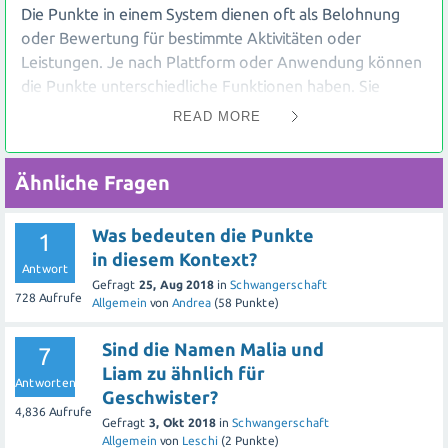
Die Punkte in einem System dienen oft als Belohnung
oder Bewertung für bestimmte Aktivitäten oder
Leistungen. Je nach Plattform oder Anwendung können
die Punkte unterschiedliche Funktionen haben. Sie
können beispielsweise dazu verwendet werden, um
READ MORE
Ränge zu erreichen, virtuelle Gegenstände
freizuschalten oder an Gewinnspielen teilzunehmen.
Ähnliche Fragen
Die gelben Zahlen neben deinem Namen zeigen
höchstwahrscheinlich deine aktuelle Punktzahl an. Wenn
Was bedeuten die Punkte
1
eine gelbe 1 angezeigt wird, bedeutet dies
in diesem Kontext?
Antwort
wahrscheinlich, dass du einen Punkt hast. Wenn keine
Gefragt
25, Aug 2018
in
Schwangerschaft
728
Aufrufe
Zahl angezeigt wird, hast du möglicherweise keine
Allgemein
von
Andrea
(
58
Punkte)
Punkte gesammelt oder das System zeigt die Zahl aus
Sind die Namen Malia und
irgendeinem Grund nicht an.
7
Liam zu ähnlich für
Antworten
Geschwister?
Es ist wichtig zu beachten, dass jedes System seine
4,836
Aufrufe
eigenen Regeln und Bedeutungen für Punkte hat. Es
Gefragt
3, Okt 2018
in
Schwangerschaft
Allgemein
von
Leschi
(
2
Punkte)
empfiehlt sich daher, die spezifischen Richtlinien der