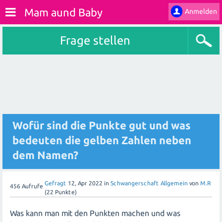
Mam aund Baby
Anmelden
Frage stellen
Wofür sind die Punkte gut und was
bedeuten die gelben Zahlen neben
dem Namen?
Gefragt
12, Apr 2022
in
Schwangerschaft Allgemein
von
M.R
456
Aufrufe
(
22
Punkte)
Was kann man mit den Punkten machen und was