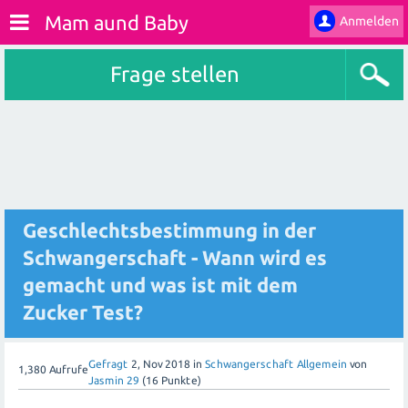
Mam aund Baby
Anmelden
Frage stellen
Geschlechtsbestimmung in der
Schwangerschaft - Wann wird es
gemacht und was ist mit dem
Zucker Test?
Gefragt
2, Nov 2018
in
Schwangerschaft Allgemein
von
1,380
Aufrufe
Jasmin 29
(
16
Punkte)