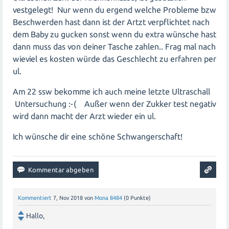
Glukosetoleranztest (OGTT) zur Feststellung von
vestgelegt! Nur wenn du ergend welche Probleme bzw
Schwangerschaftsdiabetes wird normalerweise zwischen
Beschwerden hast dann ist der Artzt verpflichtet nach
der
dem Baby zu gucken sonst wenn du extra wünsche hast
dann muss das von deiner Tasche zahlen.. Frag mal nach
und
wieviel es kosten würde das Geschlecht zu erfahren per
Schwangerschaftswoche durchgeführt. Es kann also
sein, dass deine Frauenärztin den Test noch für einen
ul.
späteren Zeitpunkt geplant hat.
Am 22 ssw bekomme ich auch meine letzte Ultraschall
Untersuchung :-( Außer wenn der Zukker test negativ
Wenn du dir unsicher bist oder Fragen hast, ist es immer
wird dann macht der Arzt wieder ein ul.
ratsam, das Gespräch mit deiner Frauenärztin zu suchen
und deine Bedenken anzusprechen. Sie kann dir dann
Ich wünsche dir eine schöne Schwangerschaft!
genau erklären, warum bestimmte Untersuchungen zu
einem späteren Zeitpunkt durchgeführt werden oder ob
weitere Untersuchungen notwendig sind.
Alles Gute für dich und deine Schwangerschaft!
Kommentiert
7, Nov 2018
von
Mona 8484
(
0
Punkte)
Hallo,
Liebe Grüße,