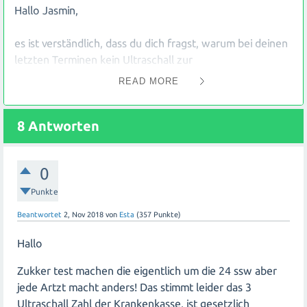
Hallo Jasmin,
es ist verständlich, dass du dich fragst, warum bei deinen
letzten Terminen kein Ultraschall zur
Geschlechtsbestimmung durchgeführt wurde. In der
READ MORE
und
Regel wird die Geschlechtsbestimmung zwischen der
Schwangerschaftswoche vorgenommen. Es kann
jedoch sein, dass deine Frauenärztin aus bestimmten
8
Antworten
Gründen keinen weiteren Ultraschall für die
Geschlechtsbestimmung für notwendig hält.
0
Es ist wichtig zu beachten, dass jeder Arzt seine eigenen
Punkte
Vorgehensweisen hat und individuell entscheidet, welche
Beantwortet
2, Nov 2018
von
Esta
(
357
Punkte)
Untersuchungen er durchführt. Wenn deine Frauenärztin
sagt, dass nur drei Untersuchungen gemacht werden,
Hallo
bedeutet dies wahrscheinlich, dass sie sich auf die
wichtigen Kontrolluntersuchungen konzentriert.
Zukker test machen die eigentlich um die 24 ssw aber
jede Artzt macht anders! Das stimmt leider das 3
Was den Zucker Test angeht: Der sogenannte orale
Ultraschall Zahl der Krankenkasse, ist gesetzlich