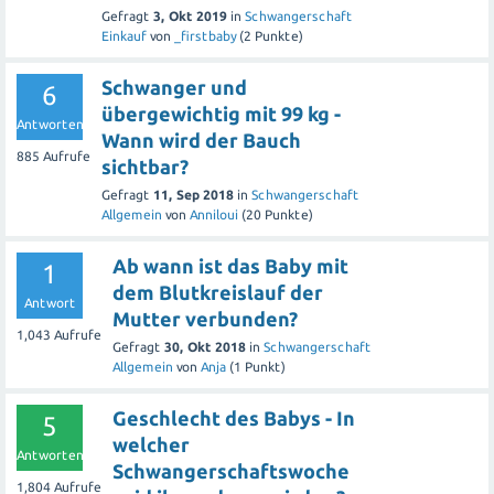
Gefragt
3, Okt 2019
in
Schwangerschaft
Einkauf
von
_firstbaby
(
2
Punkte)
Schwanger und
6
übergewichtig mit 99 kg -
Antworten
Wann wird der Bauch
885
Aufrufe
sichtbar?
Gefragt
11, Sep 2018
in
Schwangerschaft
Allgemein
von
Anniloui
(
20
Punkte)
Ab wann ist das Baby mit
1
dem Blutkreislauf der
Antwort
Mutter verbunden?
1,043
Aufrufe
Gefragt
30, Okt 2018
in
Schwangerschaft
Allgemein
von
Anja
(
1
Punkt)
Geschlecht des Babys - In
5
welcher
Antworten
Schwangerschaftswoche
1,804
Aufrufe