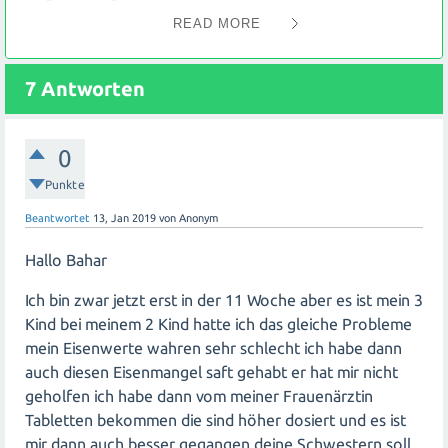
zu verbessern:
READ MORE
Ernährung anpassen: Eine eisenreiche Ernährung ist
entscheidend, um den Mangel auszugleichen.
Empfehlenswerte Lebensmittel sind rotes Fleisch,
7
Antworten
Hülsenfrüchte, grünes Blattgemüse und angereicherte
Getreideprodukte.
0
Ergänzungsmittel einnehmen: Neben dem vom Arzt
Punkte
verschriebenen Eisensaft gibt es auch andere
Beantwortet
13, Jan 2019
von
Anonym
Eisenpräparate wie Tabletten oder Kapseln. Ihre
Schwester sollte mit ihrem Arzt über alternative
Hallo Bahar
Optionen sprechen.
Ich bin zwar jetzt erst in der 11 Woche aber es ist mein 3
Kind bei meinem 2 Kind hatte ich das gleiche Probleme
Vitamin C erhöhen: Vitamin C fördert die Aufnahme
von Eisen im Körper. Sie könnte versuchen, mehr
mein Eisenwerte wahren sehr schlecht ich habe dann
Zitrusfrüchte oder Nahrungsergänzungsmittel mit
auch diesen Eisenmangel saft gehabt er hat mir nicht
Vitamin C einzunehmen.
geholfen ich habe dann vom meiner Frauenärztin
Tabletten bekommen die sind höher dosiert und es ist
mir dann auch besser gegangen deine Schwestern soll
Zeitpunkt der Einnahme optimieren: Um die