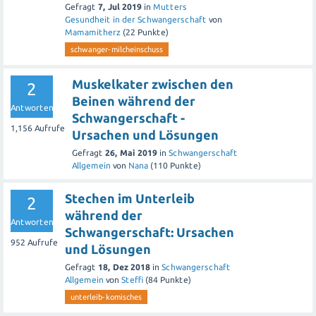
Gefragt
7, Jul 2019
in
Mutters
Gesundheit in der Schwangerschaft
von
Mamamitherz
(
22
Punkte)
schwanger-milcheinschuss
Muskelkater zwischen den
2
Beinen während der
Antworten
Schwangerschaft -
1,156
Aufrufe
Ursachen und Lösungen
Gefragt
26, Mai 2019
in
Schwangerschaft
Allgemein
von
Nana
(
110
Punkte)
Stechen im Unterleib
2
während der
Antworten
Schwangerschaft: Ursachen
952
Aufrufe
und Lösungen
Gefragt
18, Dez 2018
in
Schwangerschaft
Allgemein
von
Steffi
(
84
Punkte)
unterleib-komisches