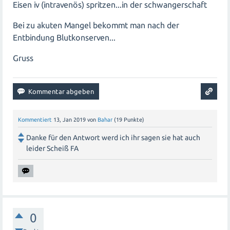
zusammenarbeitet und alle Empfehlungen befolgt. Ein
Eisen iv (intravenös) spritzen...in der schwangerschaft
schwerer Eisenmangel kann behandelt werden, aber es
Bei zu akuten Mangel bekommt man nach der
erfordert Geduld und eine ganzheitliche
Entbindung Blutkonserven...
Herangehensweise.
Gruss
Kommentiert
13, Jan 2019
von
Bahar
(
19
Punkte)
Danke für den Antwort werd ich ihr sagen sie hat auch
leider Scheiß FA
0