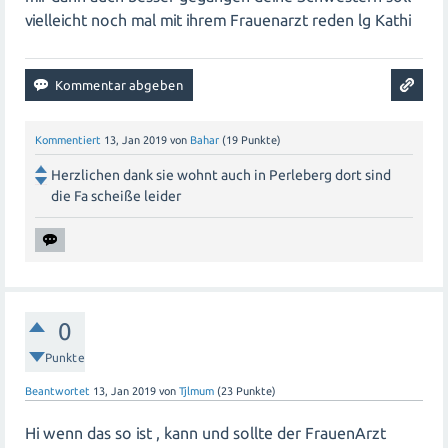
Aufnahme von Eisen zu maximieren, sollte sie das
vielleicht noch mal mit ihrem Frauenarzt reden lg Kathi
Eisenpräparat auf nüchternen Magen oder zwischen den
Mahlzeiten einnehmen. Milchprodukte, Kaffee und Tee
können die Aufnahme von Eisen hemmen und sollten
vermieden werden.
Kommentiert
13, Jan 2019
von
Bahar
(
19
Punkte)
Regelmäßige Kontrolluntersuchungen: Ihre
Herzlichen dank sie wohnt auch in Perleberg dort sind
Schwester sollte regelmäßig ihren Arzt aufsuchen, um
die Fa scheiße leider
den Fortschritt des Eisenausgleichs zu überwachen und
gegebenenfalls die Dosierung anzupassen.
Weitere Untersuchungen: Wenn der Eisenmangel
trotz aller Maßnahmen weiterhin bestehen bleibt,
0
könnte es ratsam sein, weitere medizinische
Untersuchungen durchzuführen, um andere mögliche
Punkte
Ursachen auszuschließen.
Beantwortet
13, Jan 2019
von
Tjlmum
(
23
Punkte)
Es ist wichtig, dass Ihre Schwester eng mit ihrem Arzt
Hi wenn das so ist , kann und sollte der FrauenArzt