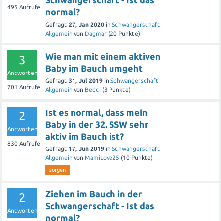
Schwangerschaft - Ist das
495
Aufrufe
normal?
Gefragt
27, Jan 2020
in
Schwangerschaft
Allgemein
von
Dagmar
(
20
Punkte)
Wie man mit einem aktiven
3
Baby im Bauch umgeht
Antworten
Gefragt
31, Jul 2019
in
Schwangerschaft
701
Aufrufe
Allgemein
von
Becci
(
3
Punkte)
Ist es normal, dass mein
2
Baby in der 32. SSW sehr
Antworten
aktiv im Bauch ist?
830
Aufrufe
Gefragt
17, Jun 2019
in
Schwangerschaft
Allgemein
von
MamiLove25
(
10
Punkte)
sorgen
Ziehen im Bauch in der
2
Schwangerschaft - Ist das
Antworten
normal?