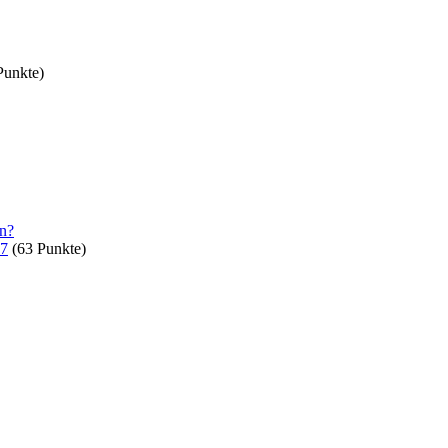
unkte)
en?
87
(
63
Punkte)