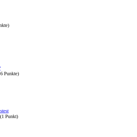
kte)
?
16
Punkte)
stest
(
1
Punkt)