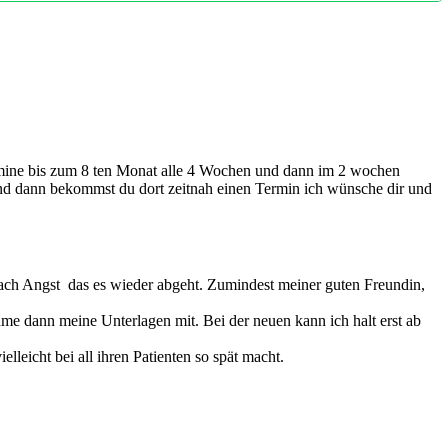
ausgewogene Ernährung, genügend Bewegung und ausreichend
d dich bestmöglich betreuen.
ermine bis zum 8 ten Monat alle 4 Wochen und dann im 2 wochen
 und dann bekommst du dort zeitnah einen Termin ich wünsche dir und
nfach Angst das es wieder abgeht. Zumindest meiner guten Freundin,
hme dann meine Unterlagen mit. Bei der neuen kann ich halt erst ab
lleicht bei all ihren Patienten so spät macht.