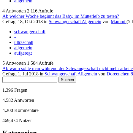
allgemein
4
Antworten
2,116
Aufrufe
Ab welcher Woche beginnt das Baby, im Mutterleib zu treten?
Gefragt
18, Okt 2018
in
Schwangerschaft Allgemein
von
Mammi
(
5
P
schwangerschaft
-
ultraschall
allgemein
aufgeregt
5
Antworten
1,504
Aufrufe
Ab wann sollte man während der Schwangerschaft nicht mehr arbeit
Gefragt
1, Jul 2018
in
Schwangerschaft Allgemein
von
Doreenchen 
1,396
Fragen
4,582
Antworten
4,200
Kommentare
469,474
Nutzer
Kategorien