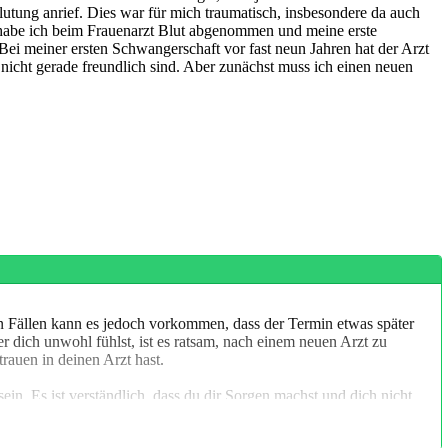
Blutung anrief. Dies war für mich traumatisch, insbesondere da auch
g habe ich beim Frauenarzt Blut abgenommen und meine erste
Bei meiner ersten Schwangerschaft vor fast neun Jahren hat der Arzt
nicht gerade freundlich sind. Aber zunächst muss ich einen neuen
en Fällen kann es jedoch vorkommen, dass der Termin etwas später
 dich unwohl fühlst, ist es ratsam, nach einem neuen Arzt zu
rauen in deinen Arzt hast.
ein. Es ist verständlich, dass du dir Sorgen machst und dich nicht
sicherstellen, dass alles gut läuft und deine Fragen beantworten.