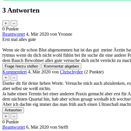
In der Zwischenzeit kannst du selbst einiges tun, um deine Gesu
Ruhephasen. Vermeide Stress so gut wie möglich und nimm dir Zeit 
3
Antworten
Wenn du weitere Fragen oder Bedenken hast, zögere nicht, diese mi
Alles Gute für deine Schwangerschaft!
0
Punkte
Beantwortet
4, Mär 2020
von
Yvonne
Erst mal alles gute
Wenn sie dir schon Blut abgenommen hat ist das gut meine Ärztin ha
rytmus wenn du dich nicht wohl fühlst bei ihr suche dir eine andere
dem Bauch Bewohner alles gute versuche dich nicht verrückt zu mac
Kommentiert
4, Mär 2020
von
Chrischydee
(
2
Punkte)
Danke dir für deine lieben Worte. Versuche mich auch abzulenken, es
aber selbst sie weiß nichts.
Ja habe einen Termin bei einer anderen Praxis gemacht aber erst für 
dem nächsten Quartal hin, hab aber schon gesagt weshalb ich wechse
Aber ich dachte eig immer das man früh auch einen Ultraschall macht, a
0
Punkte
Beantwortet
6, Mär 2020
von
Steffi