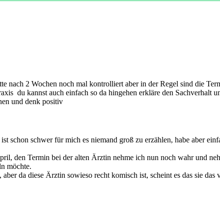
ndheit während der Schwangerschaft zu unterstützen. Achte auf eine 
für dich selbst.
t deinem neuen Arzt zu besprechen. Er wird dir gerne weiterhelfen un
tte nach 2 Wochen noch mal kontrolliert aber in der Regel sind die T
 Praxis du kannst auch einfach so da hingehen erkläre den Sachverhalt
hen und denk positiv
 ist schon schwer für mich es niemand groß zu erzählen, habe aber ei
April, den Termin bei der alten Ärztin nehme ich nun noch wahr und ne
ln möchte.
ber da diese Ärztin sowieso recht komisch ist, scheint es das sie das vie