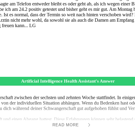
 sagte am Telefon entweder bleibt es oder geht ab, als ich wegen einer 
abe ich am 24.2 positiv getestet und bisher geht es mir gut. Am Monta
. Ist es normal, dass der Termin so weit nach hinten verschoben wird? 
r Ärztin nicht mehr wohl, da sowohl sie als auch die Damen am Empfang 
g freuen kann... LG
Artificial Intelligence Health Assistant's Answer
rschaft zwischen der sechsten und zehnten Woche stattfindet. In einig
h von der individuellen Situation abhängen. Wenn du Bedenken hast oder
s du dich während deiner Schwangerschaft gut aufgehoben fühlst und Vert
aft und einen Abgang hattest. Diese Erfahrungen können sehr belastend s
 auf die kommende Untersuchung zu konzentrieren. Dein neuer Arzt wird 
READ MORE