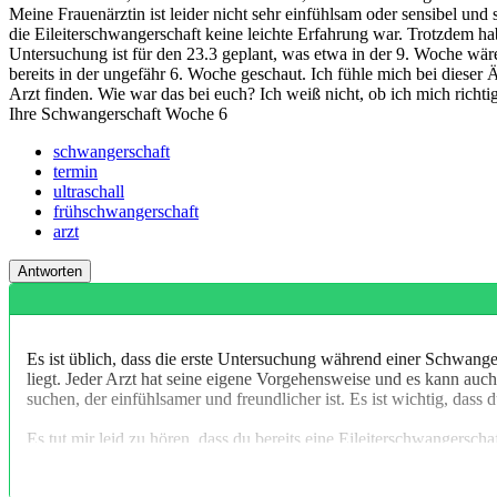
Meine Frauenärztin ist leider nicht sehr einfühlsam oder sensibel und
die Eileiterschwangerschaft keine leichte Erfahrung war. Trotzdem h
Untersuchung ist für den 23.3 geplant, was etwa in der 9. Woche wäre
bereits in der ungefähr 6. Woche geschaut. Ich fühle mich bei diese
Arzt finden. Wie war das bei euch? Ich weiß nicht, ob ich mich richti
Ihre Schwangerschaft Woche
6
schwangerschaft
termin
ultraschall
frühschwangerschaft
arzt
Es ist üblich, dass die erste Untersuchung während einer Schwange
liegt. Jeder Arzt hat seine eigene Vorgehensweise und es kann auc
suchen, der einfühlsamer und freundlicher ist. Es ist wichtig, das
Es tut mir leid zu hören, dass du bereits eine Eileiterschwangersch
richtig freuen kannst. Versuche jedoch positiv zu bleiben und dich