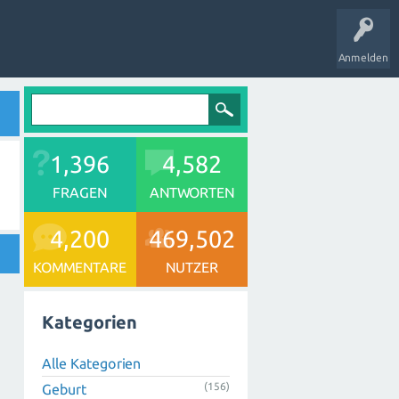
Anmelden
1,396
4,582
FRAGEN
ANTWORTEN
4,200
469,502
KOMMENTARE
NUTZER
Kategorien
Alle Kategorien
(156)
Geburt