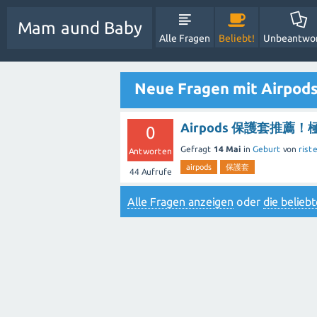
Mam aund Baby
Alle Fragen
Beliebt!
Unbeantwo
Neue Fragen mit Airpod
Airpods 保護套推薦！
0
Gefragt
14 Mai
in
Geburt
von
rist
Antworten
airpods
保護套
44
Aufrufe
Alle Fragen anzeigen
oder
die belie