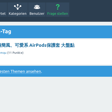
rtet
Kategorien
Benutzer
Frage stellen
s-Tag
極簡風、可愛系 AirPods保護套 大盤點
emqu
(
11
Punkte)
btesten Themen ansehen
.