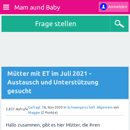
Mam aund Baby
Anmelden
Frage stellen
Mütter mit ET im Juli 2021 -
Austausch und Unterstützung
gesucht
Gefragt
18, Nov 2020
in
Schwangerschaft Allgemein
von
2,837
Aufrufe
Maggie
(
2
Punkte)
Hallo zusammen, gibt es hier Mütter, die ihren