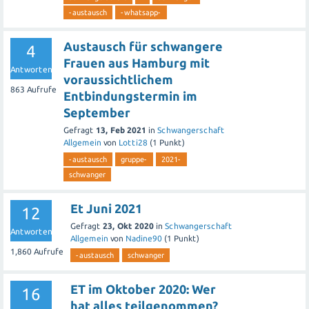
-austausch
-whatsapp-
Austausch für schwangere
4
Frauen aus Hamburg mit
Antworten
voraussichtlichem
863
Aufrufe
Entbindungstermin im
September
Gefragt
13, Feb 2021
in
Schwangerschaft
Allgemein
von
Lotti28
(
1
Punkt)
-austausch
gruppe-
2021-
schwanger
Et Juni 2021
12
Gefragt
23, Okt 2020
in
Schwangerschaft
Antworten
Allgemein
von
Nadine90
(
1
Punkt)
1,860
Aufrufe
-austausch
schwanger
ET im Oktober 2020: Wer
16
hat alles teilgenommen?