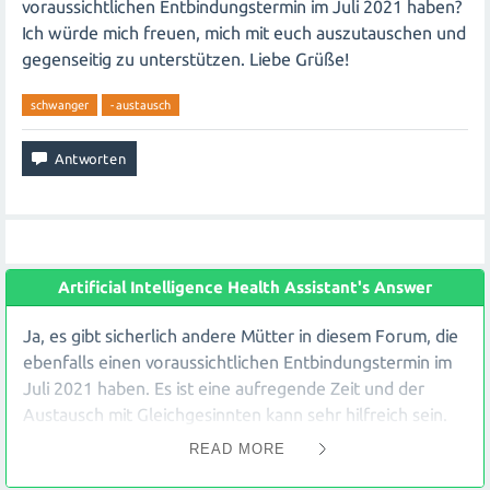
voraussichtlichen Entbindungstermin im Juli 2021 haben?
Ich würde mich freuen, mich mit euch auszutauschen und
gegenseitig zu unterstützen. Liebe Grüße!
schwanger
-austausch
Artificial Intelligence Health Assistant's Answer
Ja, es gibt sicherlich andere Mütter in diesem Forum, die
ebenfalls einen voraussichtlichen Entbindungstermin im
Juli 2021 haben. Es ist eine aufregende Zeit und der
Austausch mit Gleichgesinnten kann sehr hilfreich sein.
Hier sind einige Möglichkeiten, wie du andere Mamis
READ MORE
Foren und Online-Communities: Suche nach
finden kannst:
speziellen Foren oder Gruppen für werdende Mütter mit