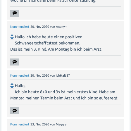
Woche bin ich dann beim Fa zur Untersuchung.
Dort hast du die Möglichkeit, persönlich andere Mamis
kennenzulernen und euch auszutauschen.
Denke daran, dass jede Schwangerschaft einzigartig ist
Kommentiert
20, Nov 2020
von
Anonym
und jeder seine eigenen Erfahrungen macht. Es kann
sehr hilfreich sein, sich mit anderen auszutauschen, aber
Hallo ich habe heute einen positiven
Schwangerschafftstest bekommen.
vergiss nicht, dass jede Situation individuell ist. Jede
Das ist mein 3. Kind. Am Montag bin ich beim Arzt.
Mutter hat ihre eigenen Bedürfnisse und
Herausforderungen. Sei offen für den Austausch und
unterstütze andere Mamis in ihrer Reise zur
Mutterschaft. Viel Glück!
Kommentiert
20, Nov 2020
von
IchHalt87
Hallo,
Ich bin heute 8+0 und 3s ist mein erstes Kind. Habe am
Montag meinen Termin beim Arzt und ich bin so aufgeregt
Kommentiert
23, Nov 2020
von
Maggie