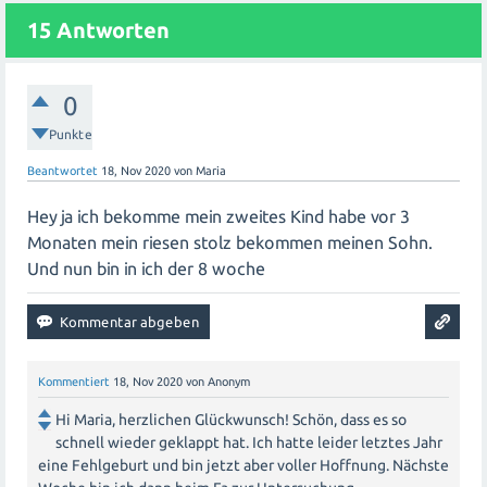
einem ET im Juli
15
Antworten
Dort kannst du Fragen stellen, Erfahrungen teilen und
dich mit anderen austauschen.
0
Soziale Medien: Nutze Plattformen wie Facebook
Punkte
oder Instagram, um nach Gruppen oder Seiten für
Beantwortet
18, Nov 2020
von
Maria
schwangere Frauen mit einem ET im Juli 2021 zu suchen.
Hier kannst du Fotos teilen, Fragen stellen und dich
Hey ja ich bekomme mein zweites Kind habe vor 3
vernetzen.
Monaten mein riesen stolz bekommen meinen Sohn.
Und nun bin in ich der 8 woche
Geburtsvorbereitungskurse: Melde dich für einen
Geburtsvorbereitungskurs an und treffe dort andere
werdende Mütter mit ähnlichem Entbindungstermin. Ihr
könnt euch während des Kurses kennenlernen und auch
Kommentiert
18, Nov 2020
von
Anonym
danach in Kontakt bleiben.
Hi Maria, herzlichen Glückwunsch! Schön, dass es so
Lokale Treffen: Informiere dich über lokale Treffen
schnell wieder geklappt hat. Ich hatte leider letztes Jahr
eine Fehlgeburt und bin jetzt aber voller Hoffnung. Nächste
oder Veranstaltungen für Schwangere in deiner Nähe.