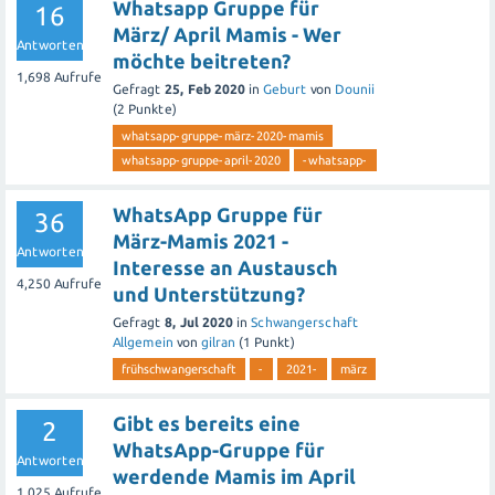
Whatsapp Gruppe für
16
März/ April Mamis - Wer
Antworten
möchte beitreten?
1,698
Aufrufe
Gefragt
25, Feb 2020
in
Geburt
von
Dounii
(
2
Punkte)
whatsapp-gruppe-märz-2020-mamis
whatsapp-gruppe-april-2020
-whatsapp-
WhatsApp Gruppe für
36
März-Mamis 2021 -
Antworten
Interesse an Austausch
4,250
Aufrufe
und Unterstützung?
Gefragt
8, Jul 2020
in
Schwangerschaft
Allgemein
von
gilran
(
1
Punkt)
frühschwangerschaft
-
2021-
märz
Gibt es bereits eine
2
WhatsApp-Gruppe für
Antworten
werdende Mamis im April
1,025
Aufrufe