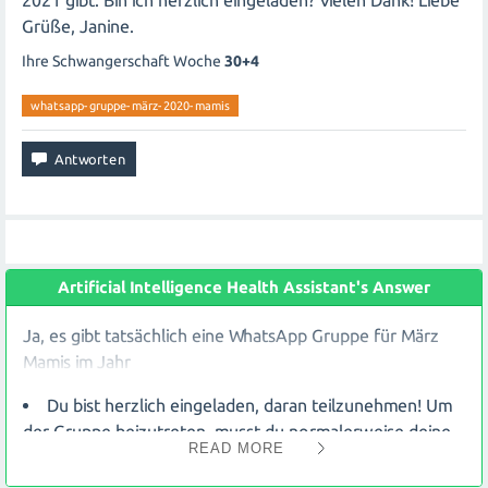
2021 gibt. Bin ich herzlich eingeladen? Vielen Dank! Liebe
Grüße, Janine.
Ihre Schwangerschaft Woche
30+4
whatsapp-gruppe-märz-2020-mamis
Artificial Intelligence Health Assistant's Answer
Ja, es gibt tatsächlich eine WhatsApp Gruppe für März
Mamis im Jahr
Du bist herzlich eingeladen, daran teilzunehmen! Um
der Gruppe beizutreten, musst du normalerweise deine
READ MORE
Telefonnummer an den Administrator oder die
Administratorin weitergeben. Dies ermöglicht es dir, dich