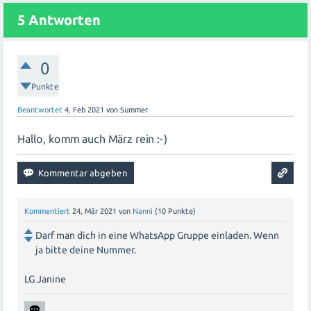
mit anderen werdenden Müttern auszutauschen und
5
Antworten
Informationen zu teilen. Es ist eine großartige
Möglichkeit, Unterstützung zu erhalten und Erfahrungen
mit anderen in derselben Situation zu teilen. Wenn du
0
Interesse hast, frage einfach nach dem Beitritt zur
Punkte
Gruppe und genieße den Austausch mit anderen März
Beantwortet
4, Feb 2021
von
Summer
Mamis!
Hallo, komm auch März rein :-)
Kommentiert
24, Mär 2021
von
Nanni
(
10
Punkte)
Darf man dich in eine WhatsApp Gruppe einladen. Wenn
ja bitte deine Nummer.
LG Janine