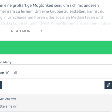
n eine großartige Möglichkeit sein, um sich mit anderen
einsam zu lernen. Um eine Gruppe zu erstellen, kannst du
ng in verschiedenen Foren oder sozialen Medien teilen und
eten. Du könntest auch direkt Kommilitonen ansprechen und sie
d Teilnehmer beigetreten sind, könnt ihr euch über
READ MORE
ektrotechnik-Kurs austauschen, Fragen stellen und Antworte
Es kann auch hilfreich sein, bestimmte Regeln für die Nutzung
tellen, dass alle Mitglieder respektvoll miteinander umgehen
en können. Viel Spaß beim Austausch und viel Erfolg bei eurem
on
Marry
 am 10 Juli
von
Anonym
tte eine nr