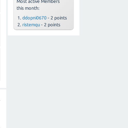
Most active Members
this month:
ddopni0670
- 2 points
ristemqu
- 2 points