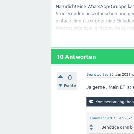
Natürlich! Eine WhatsApp-Gruppe kan
Studierenden auszutauschen und gem
einfach einen Link oder eine Einladu
Interessierte dazu einladen, beizutr
persönlich einladen. Sobald genügen
verschiedene Themen rund um den El
geben sowie Lernmaterialien teilen. 
10
Antworten
der Gruppe festzulegen, um sicherzus
und sich auf das Lernen konzentrier
Kurs!
Beantwortet
30, Jan 2021
v
0
Punkte
Ja gerne . Mein ET ist
Kommentiert
1, Feb 2021
Benötige dann bi