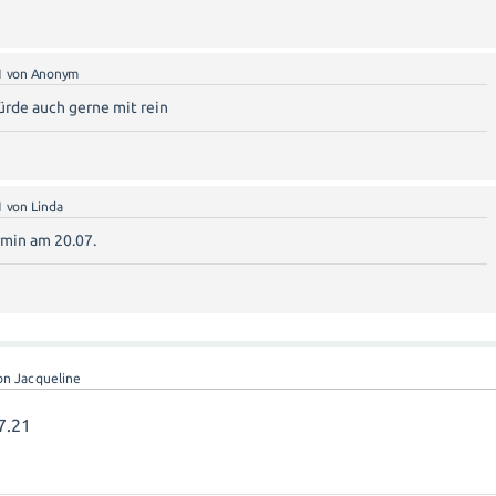
1
von
Anonym
ürde auch gerne mit rein
1
von
Linda
rmin am 20.07.
on
Jacqueline
.7.21