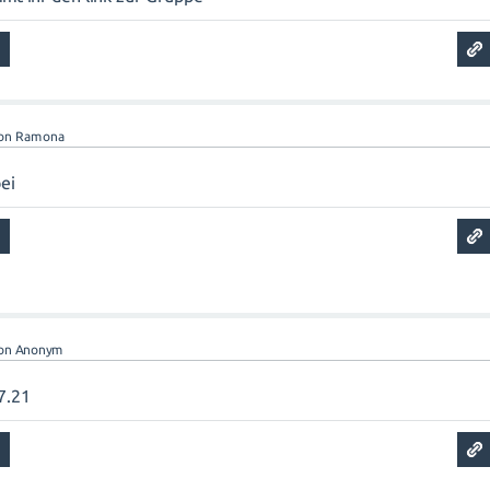
on
Ramona
bei
on
Anonym
7.21