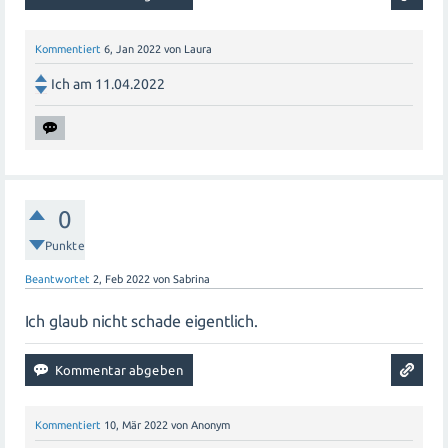
Informationen auszutauschen. Ob für Freizeitaktivitäten,
Schularbeiten oder berufliche Zwecke - WhatsApp-
Kommentiert
6, Jan 2022
von
Laura
Gruppen sind vielseitig einsetzbar und können das
Ich am 11.04.2022
Kommunikationserlebnis verbessern.
0
Punkte
Beantwortet
2, Feb 2022
von
Sabrina
Ich glaub nicht schade eigentlich.
Kommentiert
10, Mär 2022
von
Anonym