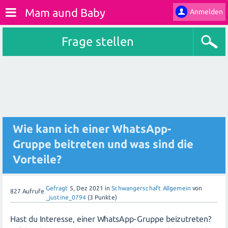
Mam aund Baby
Anmelden
Frage stellen
Wie kann ich einer WhatsApp-
Gruppe beitreten und was sind die
Vorteile?
Gefragt
5, Dez 2021
in
Schwangerschaft Allgemein
von
827
Aufrufe
_justine_0794
(
3
Punkte)
Hast du Interesse, einer WhatsApp-Gruppe beizutreten?