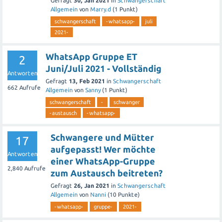
Gefragt
30, Jan 2021
in
Schwangerschaft
Allgemein
von
Marry.d
(
1
Punkt)
schwangerschaft
-whatsapp-
juli
2021-
WhatsApp Gruppe ET
2
Juni/Juli 2021 - Vollständig
Antworten
Gefragt
13, Feb 2021
in
Schwangerschaft
662
Aufrufe
Allgemein
von
Sanny
(
1
Punkt)
schwangerschaft
-
schwanger
-austausch
-whatsapp-
Schwangere und Mütter
17
aufgepasst! Wer möchte
Antworten
einer WhatsApp-Gruppe
2,840
Aufrufe
zum Austausch beitreten?
Gefragt
26, Jan 2021
in
Schwangerschaft
Allgemein
von
Nanni
(
10
Punkte)
-whatsapp-
gruppe-
2021-