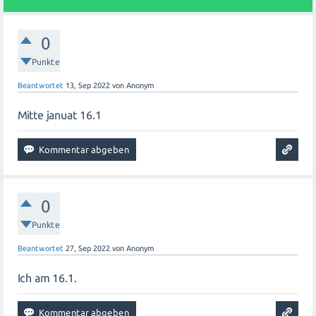
anderen kann Ihnen helfen, sich besser auf die Geburt
vorzubereiten und eventuelle Ängste oder Sorgen zu
0
lindern. Viel Glück für Ihre Schwangerschaft und Ihre
bevorstehende Geburt!
Punkte
Beantwortet
13, Sep 2022
von
Anonym
Mitte januat 16.1
0
Punkte
Beantwortet
27, Sep 2022
von
Anonym
Ich am 16.1.