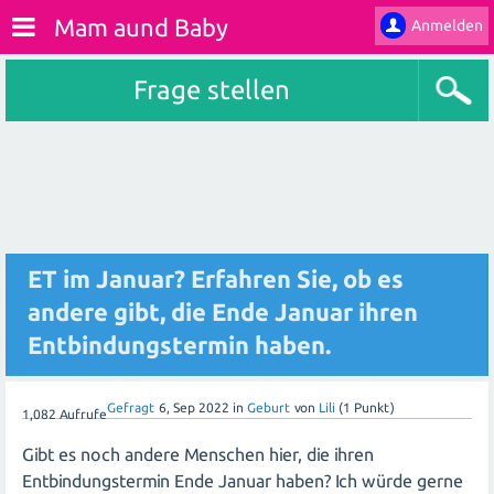
Mam aund Baby
Anmelden
Frage stellen
ET im Januar? Erfahren Sie, ob es
andere gibt, die Ende Januar ihren
Entbindungstermin haben.
Gefragt
6, Sep 2022
in
Geburt
von
Lili
(
1
Punkt)
1,082
Aufrufe
Gibt es noch andere Menschen hier, die ihren
Entbindungstermin Ende Januar haben? Ich würde gerne