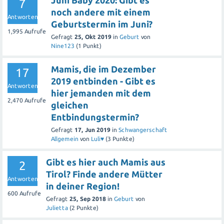
Juni Baby 2020: Gibt es
7
noch andere mit einem
Antworten
Geburtstermin im Juni?
1,995
Aufrufe
Gefragt
25, Okt 2019
in
Geburt
von
Nine123
(
1
Punkt)
Mamis, die im Dezember
17
2019 entbinden - Gibt es
Antworten
hier jemanden mit dem
2,470
Aufrufe
gleichen
Entbindungstermin?
Gefragt
17, Jun 2019
in
Schwangerschaft
Allgemein
von
Luli♥️
(
3
Punkte)
Gibt es hier auch Mamis aus
2
Tirol? Finde andere Mütter
Antworten
in deiner Region!
600
Aufrufe
Gefragt
25, Sep 2018
in
Geburt
von
Julietta
(
2
Punkte)