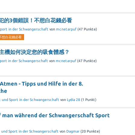
常犯的3個錯誤！不想白花錢必看
port in der Schwangerschaft
von
mcnetarpuf
(
47
Punkte)
！不想白花錢必看
子菸主機如何決定您的吸食體感？
port in der Schwangerschaft
von
mcnetarpuf
(
47
Punkte)
tmen - Tipps und Hilfe in der 8.
che
 und Sport in der Schwangerschaft
von
Lydia 28
(
1
Punkt)
f man während der Schwangerschaft Sport
 und Sport in der Schwangerschaft
von
Dagmar
(
20
Punkte)