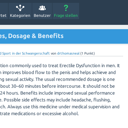
rtet
Kategorien
Benutzer
Frage stellen
es, Dosage & Benefits
d Sport in der Schwangerschaft
von
drthomasneal
(
1
Punkt)
ation commonly used to treat
Erectile Dysfunction
in men. It
h improves blood flow to the penis and helps achieve and
ing sexual activity. The usual recommended dosage is one
about 30–60 minutes before intercourse. It should not be
 24 hours. Benefits include improved sexual performance
. Possible side effects may include headache, flushing,
ach. Always use this medicine under medical supervision and
itrate medications or excessive alcohol.