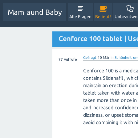
Mam aund Baby
Alle Fragen
Beliebt!
Unbeantwo
Cenforce 100 tablet | Us
Gefragt
10 Mär
in
Schönheit un
77
Aufrufe
Cenforce 100
is a medic
contains
Sildenafil
, whic
maintain an erection dur
tablet taken with water 
taken more than once in
and increased confidence
dizziness, or upset stom
avoid combining it with n