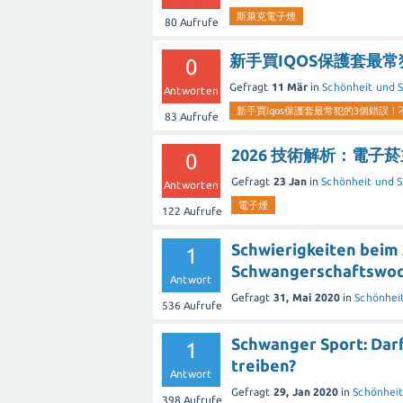
斯萊克電子煙
80
Aufrufe
新手買IQOS保護套最
0
Gefragt
11 Mär
in
Schönheit und S
Antworten
新手買iqos保護套最常犯的3個錯誤
83
Aufrufe
2026 技術解析：電
0
Gefragt
23 Jan
in
Schönheit und S
Antworten
電子煙
122
Aufrufe
Schwierigkeiten beim A
1
Schwangerschaftswo
Antwort
Gefragt
31, Mai 2020
in
Schönheit
536
Aufrufe
Schwanger Sport: Dar
1
treiben?
Antwort
Gefragt
29, Jan 2020
in
Schönheit
398
Aufrufe