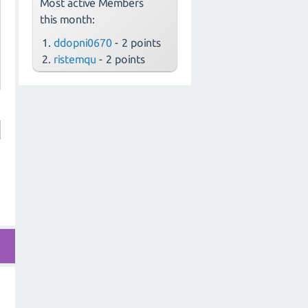
Most active Members
this month:
ddopni0670
- 2 points
ristemqu
- 2 points