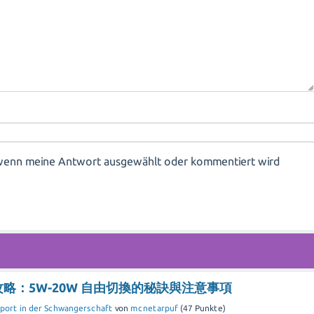
, wenn meine Antwort ausgewählt oder kommentiert wird
攻略：5W-20W 自由切換的秘訣與注意事項
port in der Schwangerschaft
von
mcnetarpuf
(
47
Punkte)