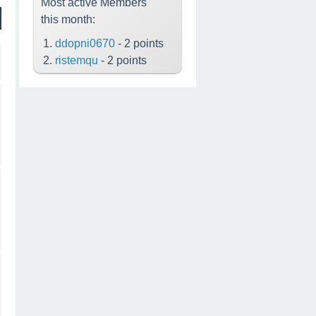
Most active Members
this month:
ddopni0670
- 2 points
ristemqu
- 2 points