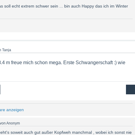
s soll echt extrem schwer sein ... bin auch Happy das ich im Winter
n
Tanja
8.4 m freue mich schon mega. Erste Schwangerschaft :) wie
are anzeigen
von
Anonym
eht's soweit auch gut außer Kopfweh manchmal , wobei ich sonst nie