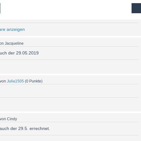
hres kleinen Wunders im April oder Mai!
are anzeigen
on
Jacqueline
auch der 29.05.2019
von
Julia1505
(
0
Punkte)
von
Cindy
auch der 29.5. errechnet.