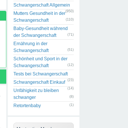
Schwangerschaft Allgemein
(950)
Mutters Gesundheit in der
(110)
Schwangerschaft
Baby-Gesundheit während
(71)
der Schwangerschaft
Ernährung in der
(51)
Schwangerschaft
Schönheit und Sport in der
n
(12)
Schwangerschaft
Tests bei Schwangerschaft
(23)
Schwangerschaft Einkauf
e
(14)
Unfähigkeit zu bleiben
,
(8)
schwanger
t
(1)
Retortenbaby
n