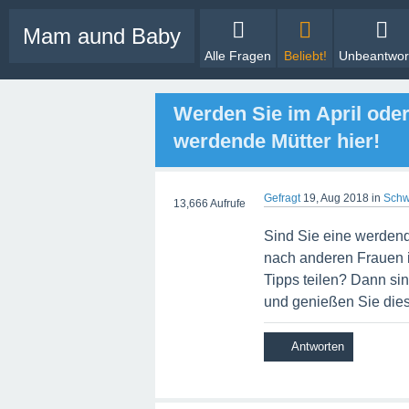
Mam aund Baby
Alle Fragen
Beliebt!
Unbeantwor
Werden Sie im April oder
werdende Mütter hier!
Gefragt
19, Aug 2018
in
Schw
13,666
Aufrufe
Sind Sie eine werdende
nach anderen Frauen i
Tipps teilen? Dann sin
und genießen Sie die