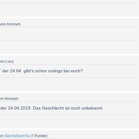
von
Anonym
von
Lucy
T der 24.04 gibt's schon outings bei euch?
on
Anonym
 der 24.04.2019. Das Geschlecht ist noch unbekannt
on
SeeYaSoonYa
(
7
Punkte)