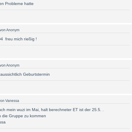
en Probleme hatte
von
Anonym
4 freu mich rießig !
von
Anonym
raussichtlich Geburtstermin
von
Vanessa
 mein wuzi im Mai, halt berechneter ET ist der 25.5. .
in die Gruppe zu kommen
ssa