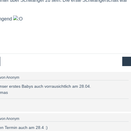
nter über Schwanger zu sein. Die erste Schwangerschaft war
engend
von
Anonym
er erstes Babys auch vorrausichtlich am 28.04.
omas
von
Anonym
n Termin auch am 28.4 :)