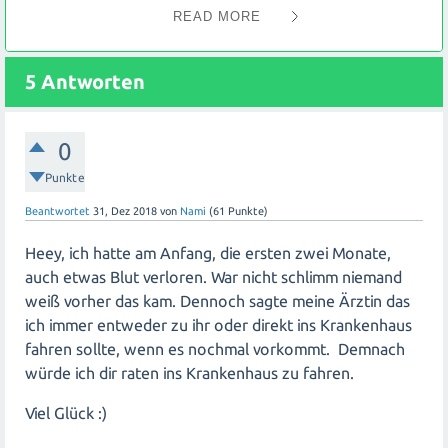
Veränderungen oder eine Einnistungsblutung verursacht
READ MORE
werden kann. In den meisten Fällen ist dies harmlos und
kein Anzeichen für eine Fehlgeburt oder andere
5
Antworten
Komplikationen.
Es ist jedoch wichtig zu beachten, dass jede Frau und
0
jede Schwangerschaft individuell ist. Wenn du besorgt
bist oder starke Schmerzen oder andere Symptome hast,
Punkte
solltest du einen Arzt aufsuchen, sobald dies möglich ist.
Beantwortet
31, Dez 2018
von
Nami
(
61
Punkte)
Ein Ultraschalltermin am Donnerstag wird dir helfen,
mehr Klarheit über den Zustand deiner Schwangerschaft
Heey, ich hatte am Anfang, die ersten zwei Monate,
zu bekommen.
auch etwas Blut verloren. War nicht schlimm niemand
weiß vorher das kam. Dennoch sagte meine Ärztin das
In der Zwischenzeit kannst du versuchen dich zu
ich immer entweder zu ihr oder direkt ins Krankenhaus
entspannen und dich gut zu schonen. Vermeide
fahren sollte, wenn es nochmal vorkommt. Demnach
körperliche Anstrengung und schweres Heben. Achte
würde ich dir raten ins Krankenhaus zu fahren.
auch darauf ausreichend Flüssigkeit zu dir zu nehmen.
Viel Glück :)
Denk daran, dass es normal ist sich Sorgen zu machen,