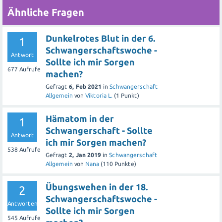
Ähnliche Fragen
Dunkelrotes Blut in der 6.
1
Schwangerschaftswoche -
Antwort
Sollte ich mir Sorgen
677
Aufrufe
machen?
Gefragt
6, Feb 2021
in
Schwangerschaft
Allgemein
von
Viktoria L.
(
1
Punkt)
Hämatom in der
1
Schwangerschaft - Sollte
Antwort
ich mir Sorgen machen?
538
Aufrufe
Gefragt
2, Jan 2019
in
Schwangerschaft
Allgemein
von
Nana
(
110
Punkte)
Übungswehen in der 18.
2
Schwangerschaftswoche -
Antworten
Sollte ich mir Sorgen
545
Aufrufe