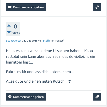
besonders wenn es um die Gesundheit deines Babys
geht. Aber versuche dich nicht zu sehr zu stressen, da
Stress auch negative Auswirkungen haben kann.
Versuche positiv zu denken und vertraue darauf, dass
0
dein Körper weiß, was er tut.
Punkte
Alles Gute für deine Schwangerschaft und einen guten
Beantwortet
31, Dez 2018
von
Steffi
(
84
Punkte)
Start ins neue Jahr!
Hallo es kann verschiedene Ursachen haben... Kann
restblut sein kann aber auch sein das du vielleicht ein
hämatom hast...
Fahre ins kh und lass dich untersuchen...
Alles gute und einen guten Rutsch... ❣️