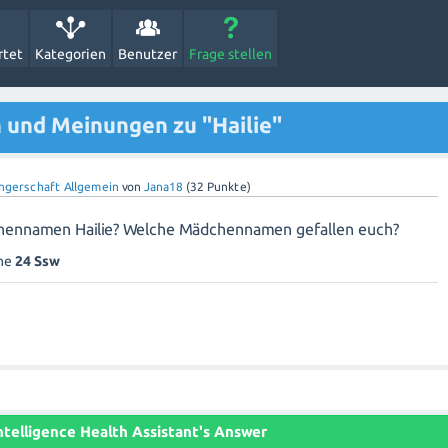
rtet
Kategorien
Benutzer
Frage stellen
und Meinungen zu "Hailie"
ngerschaft Allgemein
von
Jana18
(
32
Punkte)
chennamen Hailie? Welche Mädchennamen gefallen euch?
che
24 Ssw
 Intelligence Health Assistant's Answer