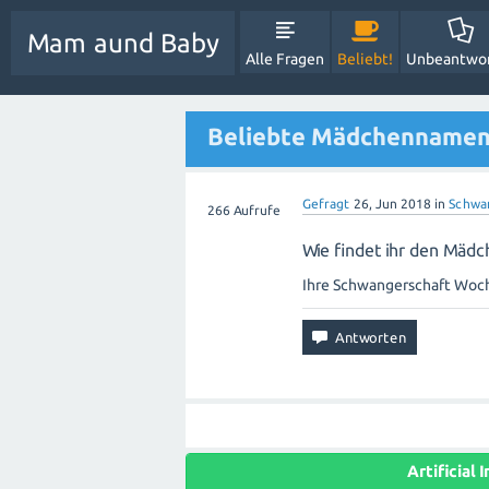
Mam aund Baby
Alle Fragen
Beliebt!
Unbeantwo
Beliebte Mädchennamen 
Gefragt
26, Jun 2018
in
Schwa
266
Aufrufe
Wie findet ihr den Mäd
Ihre Schwangerschaft Wo
Artificial