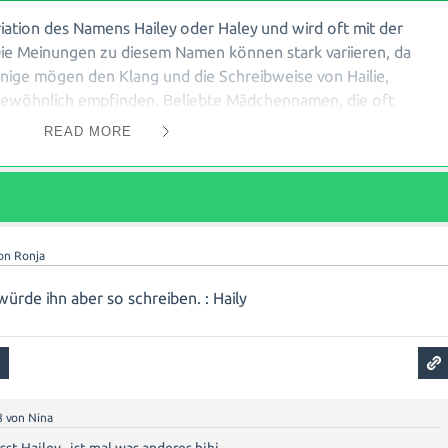
iation des Namens Hailey oder Haley und wird oft mit der
ie Meinungen zu diesem Namen können stark variieren, da
inige mögen den Klang und die Schreibweise von Hailie,
ngewöhnlich empfinden. Beliebte Mädchennamen, die oft
hia und Hannah. Letztendlich sollte die Wahl eines Namens auf
READ MORE
en basieren. Es ist wichtig zu bedenken, dass Trends sich
gsten ist, einen Namen zu wählen, der zur Persönlichkeit des
efällt.
on
Ronja
würde ihn aber so schreiben. : Haily
8
von
Nina