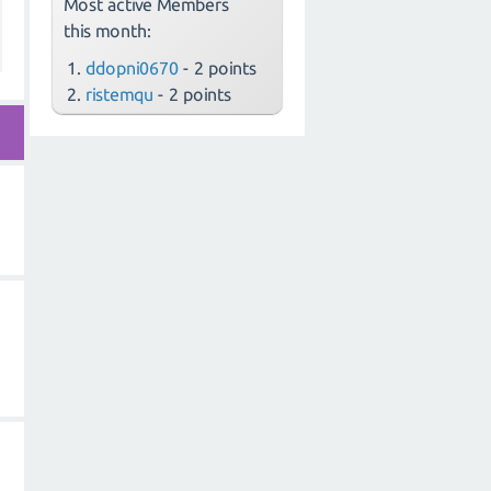
Most active Members
this month:
ddopni0670
- 2 points
ristemqu
- 2 points