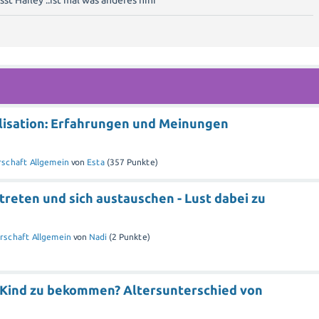
st Hailey ..ist mal was anderes hihi
ilisation: Erfahrungen und Meinungen
schaft Allgemein
von
Esta
(
357
Punkte)
reten und sich austauschen - Lust dabei zu
rschaft Allgemein
von
Nadi
(
2
Punkte)
in Kind zu bekommen? Altersunterschied von