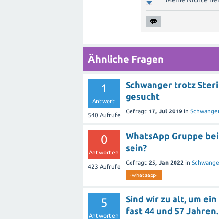
Meine Nichte heis
Ähnliche Fragen
Schwanger trotz Ster
1
gesucht
Antwort
Gefragt
17, Jul 2019
in
Schwanger
540
Aufrufe
WhatsApp Gruppe beit
0
sein?
Antworten
Gefragt
25, Jan 2022
in
Schwange
423
Aufrufe
-whatsapp-
Sind wir zu alt, um e
5
fast 44 und 57 Jahren.
Antworten