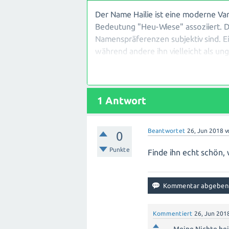
Der Name Hailie ist eine moderne Var
Bedeutung "Heu-Wiese" assoziiert. D
Namenspräferenzen subjektiv sind. E
während andere ihn vielleicht als u
genannt werden, sind Emma, Mia, Sop
persönlichen Vorlieben und Bedeutung
ändern können und dass es am wichti
1
Antwort
Kindes passt und ihm ein Leben lang g
Beantwortet
26, Jun 2018
v
0
Punkte
Finde ihn echt schön, 
Kommentiert
26, Jun 201