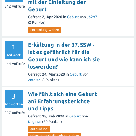
mit der Einleitung der
512
Aufrufe
Geburt
Gefragt
2, Apr 2020
in
Geburt
von
Jb297
(
2
Punkte)
entbindung-wehen
Erkältung in der 37. SSW -
1
Ist es gefährlich für die
Antwort
Geburt und wie kann ich sie
444
Aufrufe
loswerden?
Gefragt
24, Mär 2020
in
Geburt
von
Ameise
(
8
Punkte)
Wie fühlt sich eine Geburt
3
an? Erfahrungsberichte
Antworten
und Tipps
907
Aufrufe
Gefragt
18, Feb 2020
in
Geburt
von
Dagmar
(
20
Punkte)
entbindung
schwangerschaft-geburt-wehen