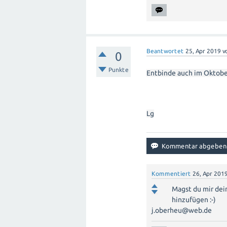
Beantwortet
25, Apr 2019
v
0
Punkte
Entbinde auch im Oktob
Lg
Kommentiert
26, Apr 201
Magst du mir dei
hinzufügen :-)
j.oberheu@web.de