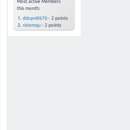
Most active Members
this month:
ddopni0670
- 2 points
ristemqu
- 2 points