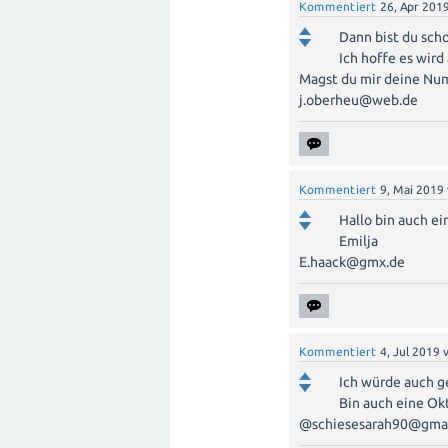
Kommentiert
26, Apr 201
Dann bist du scho
Ich hoffe es wird 
Magst du mir deine Num
j.oberheu@web.de
Kommentiert
9, Mai 2019
Hallo bin auch e
Emilja
E.haack@gmx.de
Kommentiert
4, Jul 2019
Ich würde auch g
Bin auch eine Ok
@schiesesarah90@gma