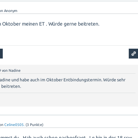
on
Anonym
im Oktober meinen ET . Würde gerne beitreten.
9
von
Nadine
Nadine und habe auch im Oktober Entbindungstermin. Würde sehr
 beitreten.
on
Celine0505.
(
3
Punkte)
mmst du.. Hab auch schon nachgefragt.. Lg bin in der 18 ssw..