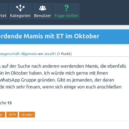
rtet
Kategorien
Benutzer
Frage stellen
rdende Mamis mit ET im Oktober
angerschaft Allgemein
von
Jessi91
(
1
Punkt)
bin auf der Suche nach anderen werdenden Mamis, die ebenfalls
in im Oktober haben. Ich würde mich gerne mit ihnen
WhatsApp Gruppe gründen. Gibt es jemanden, der daran
ürde mich sehr freuen, wenn sich einige von euch anschließen
oche
15
p-
2019
oktober