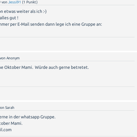
9
von
Jessi91
(
1
Punkt)
n etwas weiter als ich :-)
alles gut !
mer per E-Mail senden dann lege ich eine Gruppe an:
von
Anonym
ine Oktober Mami. Würde auch gerne betretet.
von
Sarah
erne in der whatsapp Gruppe.
tober Mami.
il.com