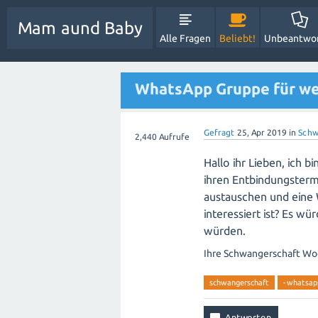
Mam aund Baby
Alle Fragen
Beliebt!
Unbeantwo
WhatsApp Gruppe für we
Gefragt
25, Apr 2019
in
Schw
2,440
Aufrufe
Hallo ihr Lieben, ich 
ihren Entbindungsterm
austauschen und eine 
interessiert ist? Es w
würden.
Ihre Schwangerschaft W
schwangerschaft
-whatsap