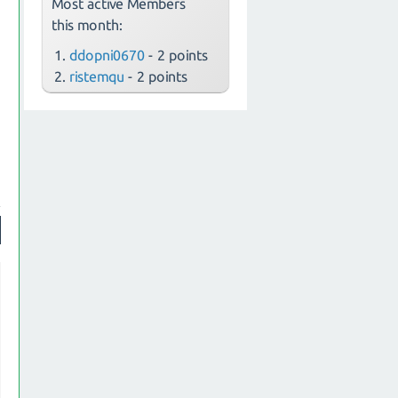
Most active Members
this month:
ddopni0670
- 2 points
ristemqu
- 2 points
n
.
r