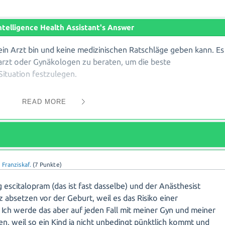
 Intelligence Health Assistant's Answer
kein Arzt bin und keine medizinischen Ratschläge geben kann. Es
arzt oder Gynäkologen zu beraten, um die beste
Situation festzulegen.
elektiven Serotonin-Wiederaufnahmehemmer (SSRIs) und wird
READ MORE
onen eingesetzt. Wenn Sie schwanger sind oder eine
 dies unbedingt mit Ihrem Arzt besprechen, da die Einnahme vo
erschaft sorgfältig abgewogen werden muss.
r die Auswirkungen von Citalopram auf das ungeborene Kind.
n
Franziskaf.
(
7
Punkte)
ss SSRIs das Risiko für bestimmte Komplikationen erhöhen
r Entwicklungsstörungen beim Neugeborenen. Jedoch ist jedes
escitalopram (das ist fast dasselbe) und der Anästhesist
ibt auch Frauen, die Citalopram während ihrer Schwangerschaft
nz absetzen vor der Geburt, weil es das Risiko einer
es gut verlaufen ist.
 Ich werde das aber auf jeden Fall mit meiner Gyn und meiner
n, weil so ein Kind ja nicht unbedingt pünktlich kommt und