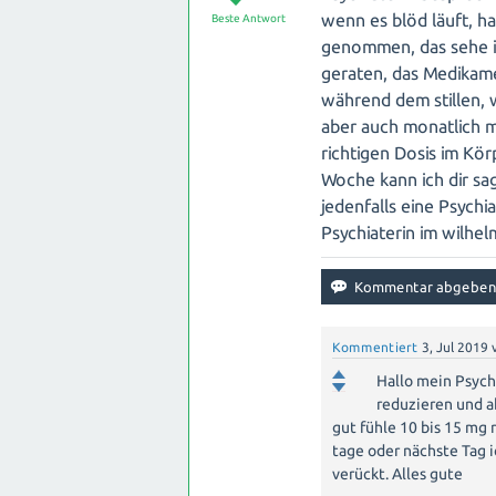
Ihr Arzt wird Ihre individuelle Situ
wenn es blöd läuft, h
Beste Antwort
kann sein, dass eine Reduzierung der
genommen, das sehe ic
Baby zu minimieren. Es ist wichtig, d
geraten, das Medikam
regelmäßige Kontrolluntersuchungen
während dem stillen, we
aber auch monatlich m
Es ist auch wichtig zu beachten, d
richtigen Dosis im K
kommen kann, wenn die Mutter währ
Woche kann ich dir sa
Symptome können vorübergehend sei
jedenfalls eine Psychia
Ihr Arzt wird Sie über mögliche Sy
Psychiaterin im wilhel
um diese zu behandeln.
Es ist verständlich, dass Sie sich 
Fall ist jedoch einzigartig und es gi
Kommentiert
3, Jul 2019
mit Ihrem Arzt über Ihre Bedenken un
Hallo mein Psychi
erhalten, um eine fundierte Entsche
reduzieren und ab
gut fühle 10 bis 15 mg 
Denken Sie daran, dass Ihre Gesundh
tage oder nächste Tag 
Vertrauen Sie auf die Expertise Ihre
verückt. Alles gute