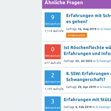
Ähnliche Fragen
Erfahrungen mit Schw
9
es gehen?
Antworten
Gefragt
16, Aug 2019
in
Schwan
1,114
Aufrufe
kinderwunsch
Ist Röschenflechte w
0
Erfahrungen und Info
Antworten
Gefragt
22, Jul 2022
in
Schwanger
677
Aufrufe
8. SSW: Erfahrungen 
2
Schwangerschaft?
Antworten
Gefragt
29, Apr 2019
in
Schwang
1,197
Aufrufe
Erfahrungen mit Stüt
3
Gefragt
4, Feb 2019
in
Schwanger
Antworten