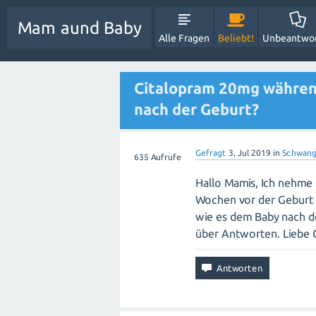
Mam aund Baby
Alle Fragen
Beliebt!
Unbeantwo
Citalopram 20mg währen
nach der Geburt?
Gefragt
3, Jul 2019
in
Schwang
635
Aufrufe
Hallo Mamis, Ich nehme 
Wochen vor der Geburt 
wie es dem Baby nach de
über Antworten. Liebe