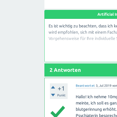
Artificial
Es ist wichtig zu beachten, dass ich 
wird empfohlen, sich mit einem Fach
Vorgehensweise für Ihre individuelle 
Citalopram gehört zur Gruppe der s
häufig zur Behandlung von Depressi
Schwangerschaft planen, sollten Sie
2
Antworten
Medikamenten während der Schwang
Es gibt begrenzte Informationen übe
Beantwortet
3, Jul 2019
vo
+1
Einige Studien deuten darauf hin, da
könnten, wie z.B. Frühgeburten ode
Punkt
Hallo! Ich nehme 10mg 
Individuum unterschiedlich und es g
meinte, ich soll es ga
eingenommen haben und bei denen all
blutgerinnung erhöht.
Psychiaterin bespreche