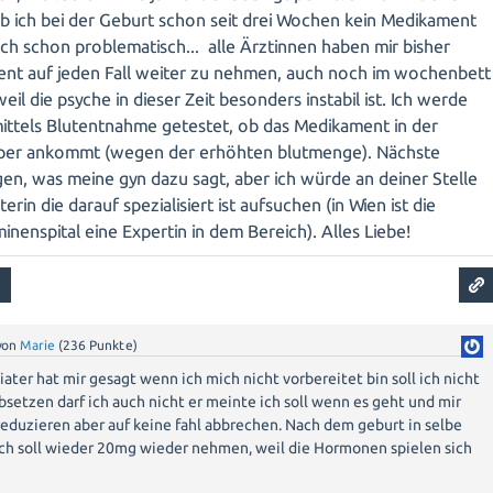
ation bewerten und Ihnen die besten Ratschläge geben können. Es
ab ich bei der Geburt schon seit drei Wochen kein Medikament
 Dosis vor der Geburt empfohlen wird, um das Risiko für das
h schon problematisch... alle Ärztinnen haben mir bisher
ass Sie sich an die Anweisungen Ihres Arztes halten und
ent auf jeden Fall weiter zu nehmen, auch noch im wochenbett
 durchführen lassen.
il die psyche in dieser Zeit besonders instabil ist. Ich werde
ittels Blutentnahme getestet, ob das Medikament in der
ass es nach der Geburt zu Entzugssymptomen beim Neugeborene
örper ankommt (wegen der erhöhten blutmenge). Nächste
end der Schwangerschaft SSRIs eingenommen hat. Diese
gen, was meine gyn dazu sagt, aber ich würde an deiner Stelle
n und normalerweise keine langfristigen Auswirkungen haben
terin die darauf spezialisiert ist aufsuchen (in Wien ist die
mptome informieren und gegebenenfalls Maßnahmen ergreifen,
minenspital eine Expertin in dem Bereich). Alles Liebe!
Sorgen machen und nach Erfahrungen anderer Mütter suchen. Jede
bt viele Faktoren, die berücksichtigt werden müssen. Sprechen Sie
von
Marie
(
236
Punkte)
d stellen Sie sicher, dass Sie alle notwendigen Informationen
ater hat mir gesagt wenn ich mich nicht vorbereitet bin soll ich nicht
idung treffen zu können.
setzen darf ich auch nicht er meinte ich soll wenn es geht und mir
reduzieren aber auf keine fahl abbrechen. Nach dem geburt in selbe
eit und das Wohlergehen Ihres Babys oberste Priorität haben.
ich soll wieder 20mg wieder nehmen, weil die Hormonen spielen sich
s Arztes und nehmen Sie seine Empfehlungen ernst.