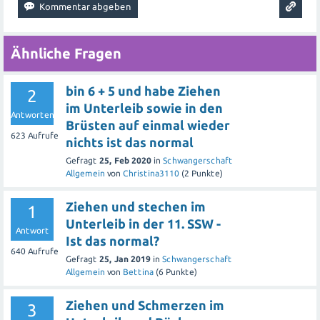
Ähnliche Fragen
bin 6 + 5 und habe Ziehen
2
im Unterleib sowie in den
Antworten
Brüsten auf einmal wieder
623
Aufrufe
nichts ist das normal
Gefragt
25, Feb 2020
in
Schwangerschaft
Allgemein
von
Christina3110
(
2
Punkte)
Ziehen und stechen im
1
Unterleib in der 11. SSW -
Antwort
Ist das normal?
640
Aufrufe
Gefragt
25, Jan 2019
in
Schwangerschaft
Allgemein
von
Bettina
(
6
Punkte)
Ziehen und Schmerzen im
3