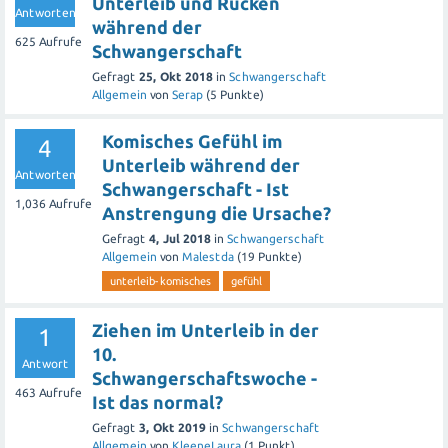
Unterleib und Rücken
Antworten
während der
625
Aufrufe
Schwangerschaft
Gefragt
25, Okt 2018
in
Schwangerschaft
Allgemein
von
Serap
(
5
Punkte)
Komisches Gefühl im
4
Unterleib während der
Antworten
Schwangerschaft - Ist
1,036
Aufrufe
Anstrengung die Ursache?
Gefragt
4, Jul 2018
in
Schwangerschaft
Allgemein
von
Malestda
(
19
Punkte)
unterleib-komisches
gefühl
Ziehen im Unterleib in der
1
10.
Antwort
Schwangerschaftswoche -
463
Aufrufe
Ist das normal?
Gefragt
3, Okt 2019
in
Schwangerschaft
Allgemein
von
KleeneLaura
(
1
Punkt)