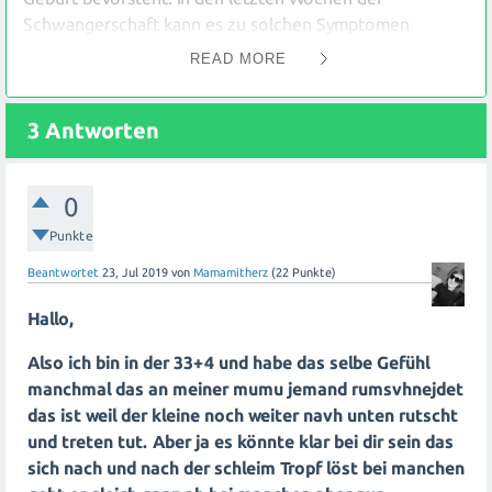
Schwangerschaft kann es zu solchen Symptomen
kommen, da sich der Körper auf die Geburt vorbereitet.
READ MORE
Das Ziehen im Unterleib könnte auf Senkwehen
hinweisen, bei denen sich das Baby tiefer in das Becken
3
Antworten
bewegt. Der durchsichtige Schleim könnte ein Zeichen
für den sogenannten "Schleimpfropf" sein, der sich löst,
um den Weg für die Geburt freizumachen.
0
Es ist wichtig zu beachten, dass jeder Körper anders
Punkte
reagiert und nicht alle Frauen diese Symptome vor der
Beantwortet
23, Jul 2019
von
Mamamitherz
(
22
Punkte)
Geburt haben. Wenn du dir unsicher bist oder weitere
Fragen hast, solltest du dich an deine Hebamme oder
Hallo,
deinen Arzt wenden. Sie können dich genauer
Also ich bin in der 33+4 und habe das selbe Gefühl
untersuchen und dir mehr Informationen geben.
manchmal das an meiner mumu jemand rumsvhnejdet
das ist weil der kleine noch weiter navh unten rutscht
Es ist auch normal, während dieser Phase der
und treten tut. Aber ja es könnte klar bei dir sein das
Schwangerschaft gelegentlich ein unangenehmes Gefühl
sich nach und nach der schleim Tropf löst bei manchen
in der Vagina zu haben. Dies kann auf den Druck des