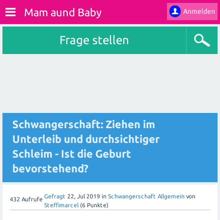
Mam aund Baby
Anmelden
Frage stellen
Schwangerschaft: Ziehen im
Unterleib und durchsichtiger
Schleim - Ist die Geburt
bevorstehend?
Gefragt
22, Jul 2019
in
Schwangerschaft Allgemein
von
432
Aufrufe
Steffimarcel
(
6
Punkte)