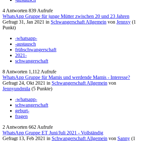
4
Antworten
839
Aufrufe
WhatsApp Gruppe für junge Mütter zwischen 20 und 23 Jahren
Gefragt
31, Jan 2021
in
Schwangerschaft Allgemein
von
Jennxy
(
1
Punkt)
-whatsapp-
-austausch
frühschwangerschaft
2021-
schwangerschaft
8
Antworten
1,112
Aufrufe
WhatsApp Gruppe für Mamis und werdende Mamis - Interesse?
Gefragt
24, Okt 2021
in
Schwangerschaft Allgemein
von
Jennyundmila
(
5
Punkte)
-whatsapp-
schwangerschaft
geburt-
fragen
2
Antworten
662
Aufrufe
WhatsApp Gruppe ET Juni/Juli 2021 - Vollständig
Gefragt
13, Feb 2021
in
Schwangerschaft Allgemein
von
Sanny
(
1