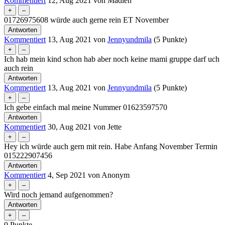
Kommentiert
12, Aug 2021
von
Madlen
01726975608 würde auch gerne rein ET November
Kommentiert
13, Aug 2021
von
Jennyundmila
(
5
Punkte)
Ich hab mein kind schon hab aber noch keine mami gruppe darf uch
auch rein
Kommentiert
13, Aug 2021
von
Jennyundmila
(
5
Punkte)
Ich gebe einfach mal meine Nummer 01623597570
Kommentiert
30, Aug 2021
von
Jette
Hey ich würde auch gern mit rein. Habe Anfang November Termin
015222907456
Kommentiert
4, Sep 2021
von
Anonym
Wird noch jemand aufgenommen?
0
Punkte