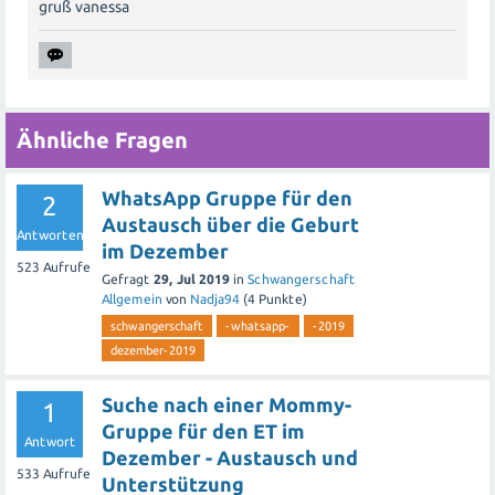
gruß vanessa
Ähnliche Fragen
WhatsApp Gruppe für den
2
Austausch über die Geburt
Antworten
im Dezember
523
Aufrufe
Gefragt
29, Jul 2019
in
Schwangerschaft
Allgemein
von
Nadja94
(
4
Punkte)
schwangerschaft
-whatsapp-
-2019
dezember-2019
Suche nach einer Mommy-
1
Gruppe für den ET im
Antwort
Dezember - Austausch und
533
Aufrufe
Unterstützung