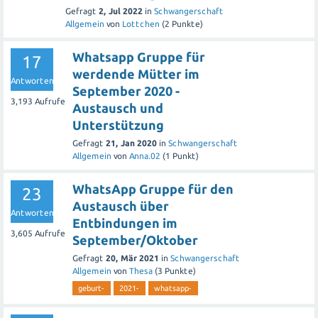
Gefragt
2, Jul 2022
in
Schwangerschaft
Allgemein
von
Lottchen
(
2
Punkte)
Whatsapp Gruppe für
17
werdende Mütter im
Antworten
September 2020 -
3,193
Aufrufe
Austausch und
Unterstützung
Gefragt
21, Jan 2020
in
Schwangerschaft
Allgemein
von
Anna.02
(
1
Punkt)
WhatsApp Gruppe für den
23
Austausch über
Antworten
Entbindungen im
3,605
Aufrufe
September/Oktober
Gefragt
20, Mär 2021
in
Schwangerschaft
Allgemein
von
Thesa
(
3
Punkte)
geburt-
2021-
whatsapp-