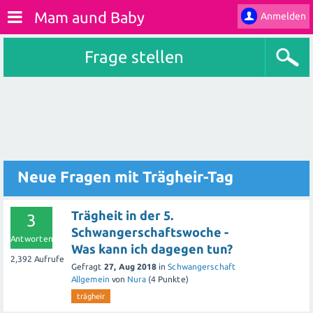
Mam aund Baby
Anmelden
Frage stellen
Neue Fragen mit Trägheir-Tag
Trägheit in der 5.
3
Schwangerschaftswoche -
Antworten
Was kann ich dagegen tun?
2,392
Aufrufe
Gefragt
27, Aug 2018
in
Schwangerschaft
Allgemein
von
Nura
(
4
Punkte)
trägheir