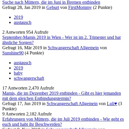
Suche nach Müttern, die im Juni in Bremen entbinden
Gefragt
28, Jan 2019
in
Geburt
von
FirstMommy
(
2
Punkte)
2019
austausch
2
Antworten
954
Aufrufe
September-Mamis 2019 in Wien - Wer ist im 2. Trimester und hat
ähnliche Sorgen?
Gefragt
16, Mär 2019
in
Schwangerschaft Allgemein
von
Sunshine90
(
4
Punkte)
austausch
2019
baby
schwangerschaft
17
Antworten
2,470
Aufrufe
Mamis, die im Dezember 2019 entbinden - Gibt es hier jemanden
mit dem gleichen Entbindungstermin?
Gefragt
17, Jun 2019
in
Schwangerschaft Allgemein
von
Luli♥️
(
3
Punkte)
9
Antworten
2,182
Aufrufe
Erfahrungen von Müttern, die im Juli 2019 entbinden - Wie geht es
euch und habt ihr Beschwerden?