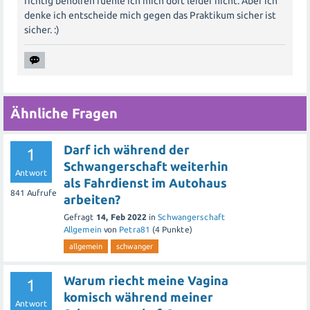
richtig beholfen fuehle ich mich dort leider nicht. Aber ich
denke ich entscheide mich gegen das Praktikum sicher ist
sicher. :)
Ähnliche Fragen
Darf ich während der
1
Schwangerschaft weiterhin
Antwort
als Fahrdienst im Autohaus
841
Aufrufe
arbeiten?
Gefragt
14, Feb 2022
in
Schwangerschaft
Allgemein
von
Petra81
(
4
Punkte)
allgemein
schwanger
Warum riecht meine Vagina
1
komisch während meiner
Antwort