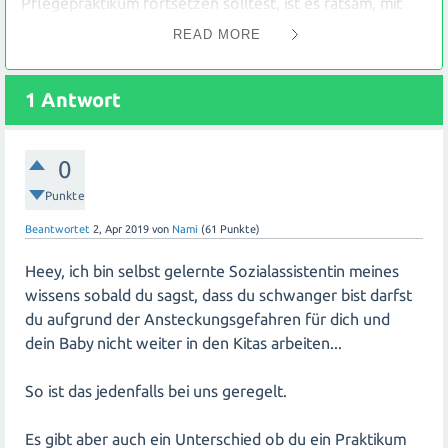
Pflegepraktikum fortsetzen solltest, ist es ratsam, mit
deinem Arzt zu sprechen und seine Meinung einzuholen.
READ MORE
Er kann dich über mögliche Risiken aufklären und
individuelle Empfehlungen geben.
1
Antwort
Generell gibt es keine pauschale Antwort auf diese
Frage, da jeder Fall unterschiedlich ist. Einige Faktoren,
0
die berücksichtigt werden sollten, sind die Art des
Praktikums (z.B. direkter Kontakt mit infektiösen
Punkte
Patienten), deine bisherige Gesundheit und eventuelle
Beantwortet
2, Apr 2019
von
Nami
(
61
Punkte)
Risiken für Komplikationen während der
Schwangerschaft.
Heey, ich bin selbst gelernte Sozialassistentin meines
wissens sobald du sagst, dass du schwanger bist darfst
Wenn dein Arzt grünes Licht gibt und keine besonderen
du aufgrund der Ansteckungsgefahren für dich und
Bedenken bestehen, kannst du das Praktikum
dein Baby nicht weiter in den Kitas arbeiten...
möglicherweise fortsetzen. Es ist jedoch wichtig
sicherzustellen, dass geeignete Schutzmaßnahmen
So ist das jedenfalls bei uns geregelt.
ergriffen werden, um das Risiko von Infektionen zu
minimieren. Dazu gehören regelmäßiges Händewaschen,
Es gibt aber auch ein Unterschied ob du ein Praktikum