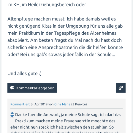
das Tragen von Schutzkleidung und die Vermeidung von
im KH, im Heilerziehungsbereich oder
direktem Kontakt mit infektiösen Materialien.
Altenpflege machen musst. Ich habe damals weil es
Es ist auch wichtig, dass du dich bei deiner
nicht genügend Kitas in der Umgebung für uns alle gab
Ausbildungseinrichtung über deren Richtlinien und
mein Praktikum in der Tagespflege des Altenheimes
Vorschriften informierst. Möglicherweise haben sie
absolviert. Am besten fragst du Mal nach du hast doch
spezifische Regelungen für schwangere Studentinnen
sicherlich eine Ansprechpartnerin die dir helfen könnte
oder können alternative Optionen anbieten, um deine
oder? Bei uns gab's sowas jedenfalls in der Schule...
Sicherheit zu gewährleisten.
Und alles gute :)
Letztendlich liegt die Entscheidung bei dir, aber es ist
ratsam, alle relevanten Informationen einzuholen und
eine fundierte Entscheidung zu treffen, die sowohl deine
Gesundheit als auch den Fortschritt deiner Ausbildung
berücksichtigt.
Kommentiert
3, Apr 2019
von
Gina Maria
(
3
Punkte)
Danke fuer die Antwort, ja meine Schule sagt ich darf das
Praktikum machen meine Frauenaerztin moechte das
eher nicht nun steck ich halt zwischen den stuehlen. So