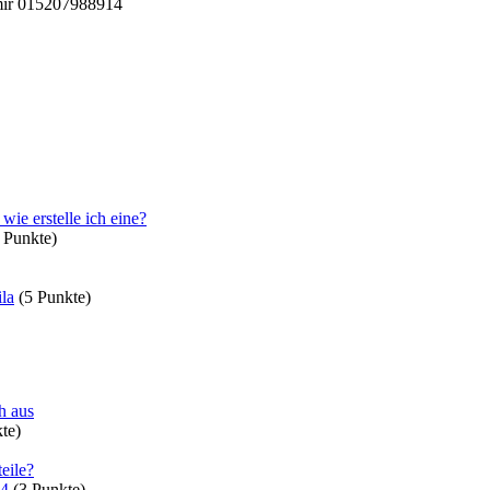
 mir 015207988914
ie erstelle ich eine?
Punkte)
la
(
5
Punkte)
h aus
te)
eile?
94
(
3
Punkte)