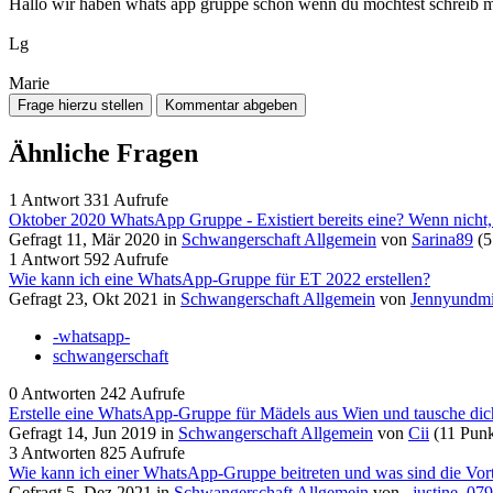
Hallo wir haben whats app gruppe schon wenn du möchtest schreib
Lg
Marie
Ähnliche Fragen
1
Antwort
331
Aufrufe
Oktober 2020 WhatsApp Gruppe - Existiert bereits eine? Wenn nicht, w
Gefragt
11, Mär 2020
in
Schwangerschaft Allgemein
von
Sarina89
(
5
1
Antwort
592
Aufrufe
Wie kann ich eine WhatsApp-Gruppe für ET 2022 erstellen?
Gefragt
23, Okt 2021
in
Schwangerschaft Allgemein
von
Jennyundmi
-whatsapp-
schwangerschaft
0
Antworten
242
Aufrufe
Erstelle eine WhatsApp-Gruppe für Mädels aus Wien und tausche dic
Gefragt
14, Jun 2019
in
Schwangerschaft Allgemein
von
Cii
(
11
Punk
3
Antworten
825
Aufrufe
Wie kann ich einer WhatsApp-Gruppe beitreten und was sind die Vort
Gefragt
5, Dez 2021
in
Schwangerschaft Allgemein
von
_justine_07