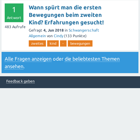
Wann spürt man die ersten
1
Bewegungen beim zweiten
Antwort
Kind? Erfahrungen gesucht!
483
Aufrufe
Gefragt
4, Jun 2018
in
Schwangerschaft
Allgemein
von
Cindy
(
133
Punkte)
zweites
kind
-
bewegungen
Alle Fragen anzeigen
oder
die beliebtesten Themen
ansehen
.
Feedback geben