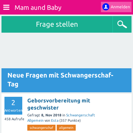
Mam aund Baby
Anmelden
Frage stellen
Neue Fragen mit Schwangerschaf-
Tag
Geborsvorbereitung mit
2
geschwister
Antworten
Gefragt
8, Nov 2018
in
Schwangerschaft
458
Aufrufe
Allgemein
von
Esta
(
357
Punkte)
schwangerschaf
allgemein