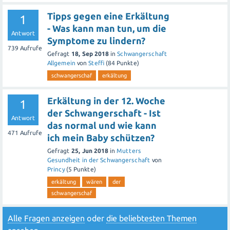
Tipps gegen eine Erkältung
1
- Was kann man tun, um die
Antwort
Symptome zu lindern?
739
Aufrufe
Gefragt
18, Sep 2018
in
Schwangerschaft
Allgemein
von
Steffi
(
84
Punkte)
schwangerschaf
erkältung
Erkältung in der 12. Woche
1
der Schwangerschaft - Ist
Antwort
das normal und wie kann
471
Aufrufe
ich mein Baby schützen?
Gefragt
25, Jun 2018
in
Mutters
Gesundheit in der Schwangerschaft
von
Princy
(
5
Punkte)
erkältung
wären
der
schwangerschaf
Alle Fragen anzeigen
oder
die beliebtesten Themen