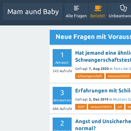
Mam aund Baby
Alle Fragen
Beliebt!
Unbeantwo
Neue Fragen mit Vorauss
Hat jemand eine ähnlic
1
Schwangerschaftstest
Antwort
Gefragt
7, Aug 2020
in
Tests bei
543
Aufrufe
schwangerschaft
voraussichtlich
Erfahrungen mit Schi
3
Gefragt
3, Dez 2019
in
Mutters G
Antworten
2020
voraussichtlich
juli
b
686
Aufrufe
Angst und Unsicherhei
2
normal?
Antworten