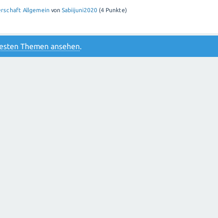
rschaft Allgemein
von
Sabiijuni2020
(
4
Punkte)
btesten Themen ansehen
.