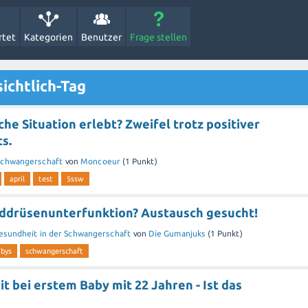
rtet
Kategorien
Benutzer
Frage stellen
ichtlich-Tag
he Situation erlebt? Zweifel trotz positiver
s.
 Schwangerschaft
von
Moncoeur
(
1
Punkt)
april
test
5ssw
lddrüsenunterfunktion? Austausch gesucht!
esundheit in der Schwangerschaft
von
Die Gumanjuks
(
1
Punkt)
abys
schwangerschaft
t bei erstem Baby mit 22 Jahren - Ist das