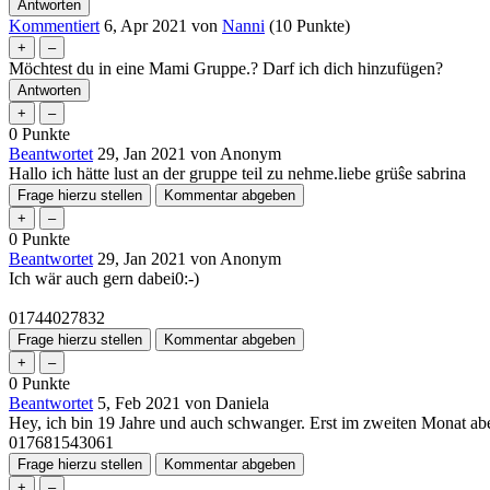
Kommentiert
6, Apr 2021
von
Nanni
(
10
Punkte)
Möchtest du in eine Mami Gruppe.? Darf ich dich hinzufügen?
0
Punkte
Beantwortet
29, Jan 2021
von
Anonym
Hallo ich hätte lust an der gruppe teil zu nehme.liebe grüŝe sabrina
0
Punkte
Beantwortet
29, Jan 2021
von
Anonym
Ich wär auch gern dabei0:-)
01744027832
0
Punkte
Beantwortet
5, Feb 2021
von
Daniela
Hey, ich bin 19 Jahre und auch schwanger. Erst im zweiten Monat ab
017681543061