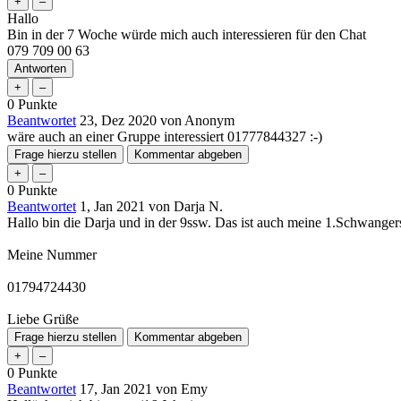
Hallo
Bin in der 7 Woche würde mich auch interessieren für den Chat
079 709 00 63
0
Punkte
Beantwortet
23, Dez 2020
von
Anonym
wäre auch an einer Gruppe interessiert 01777844327 :-)
0
Punkte
Beantwortet
1, Jan 2021
von
Darja N.
Hallo bin die Darja und in der 9ssw. Das ist auch meine 1.Schwange
Meine Nummer
01794724430
Liebe Grüße
0
Punkte
Beantwortet
17, Jan 2021
von
Emy