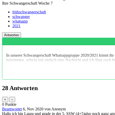
Ihre Schwangerschaft Woche
7
frühschwangerschaft
schwanger
whatsapp
2021
In unserer Schwangerschaft Whatsappgruppe 2020/2021 könnt ihr 
beizutreten, schickt mir einfach eine Nachricht und ich füge euch 
28
Antworten
0
Punkte
Beantwortet
6, Nov 2020
von
Anonym
Hallo ich bin Laura und grade in der 5. SSW (4+5)also noch ganz a