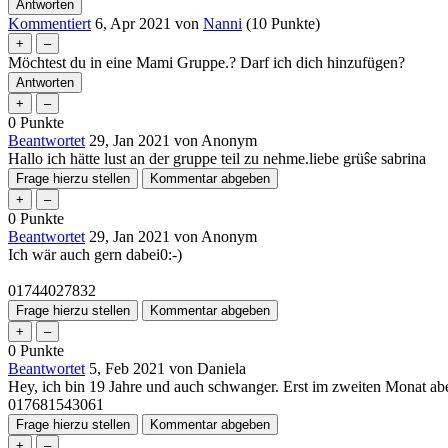
Kommentiert
6, Apr 2021
von
Nanni
(
10
Punkte)
Möchtest du in eine Mami Gruppe.? Darf ich dich hinzufügen?
0
Punkte
Beantwortet
29, Jan 2021
von
Anonym
Hallo ich hätte lust an der gruppe teil zu nehme.liebe grüŝe sabrina
0
Punkte
Beantwortet
29, Jan 2021
von
Anonym
Ich wär auch gern dabei0:-)
01744027832
0
Punkte
Beantwortet
5, Feb 2021
von
Daniela
Hey, ich bin 19 Jahre und auch schwanger. Erst im zweiten Monat ab
017681543061