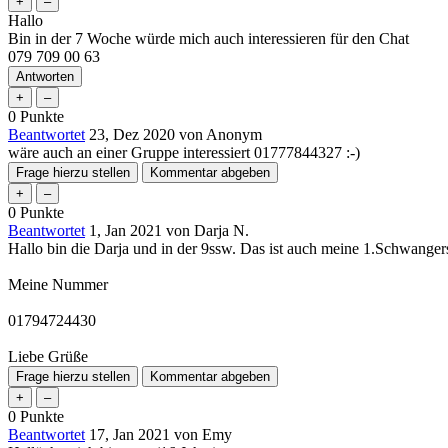
Hallo
Bin in der 7 Woche würde mich auch interessieren für den Chat
079 709 00 63
0
Punkte
Beantwortet
23, Dez 2020
von
Anonym
wäre auch an einer Gruppe interessiert 01777844327 :-)
0
Punkte
Beantwortet
1, Jan 2021
von
Darja N.
Hallo bin die Darja und in der 9ssw. Das ist auch meine 1.Schwange
Meine Nummer
01794724430
Liebe Grüße
0
Punkte
Beantwortet
17, Jan 2021
von
Emy