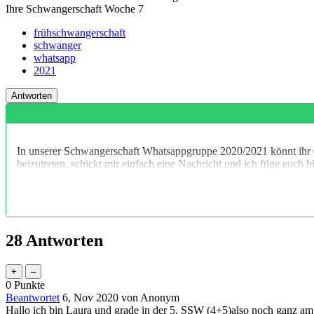
Ihre Schwangerschaft Woche
7
frühschwangerschaft
schwanger
whatsapp
2021
In unserer Schwangerschaft Whatsappgruppe 2020/2021 könnt ihr 
beizutreten, schickt mir einfach eine Nachricht und ich füge euch 
28
Antworten
0
Punkte
Beantwortet
6, Nov 2020
von
Anonym
Hallo ich bin Laura und grade in der 5. SSW (4+5)also noch ganz a