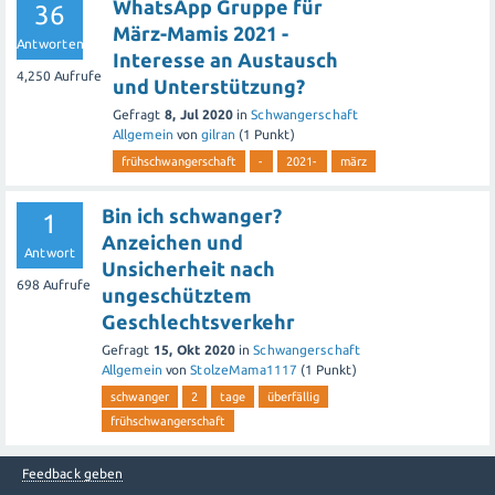
WhatsApp Gruppe für
36
März-Mamis 2021 -
Antworten
Interesse an Austausch
4,250
Aufrufe
und Unterstützung?
Gefragt
8, Jul 2020
in
Schwangerschaft
Allgemein
von
gilran
(
1
Punkt)
frühschwangerschaft
-
2021-
märz
Bin ich schwanger?
1
Anzeichen und
Antwort
Unsicherheit nach
698
Aufrufe
ungeschütztem
Geschlechtsverkehr
Gefragt
15, Okt 2020
in
Schwangerschaft
Allgemein
von
StolzeMama1117
(
1
Punkt)
schwanger
2
tage
überfällig
frühschwangerschaft
Feedback geben