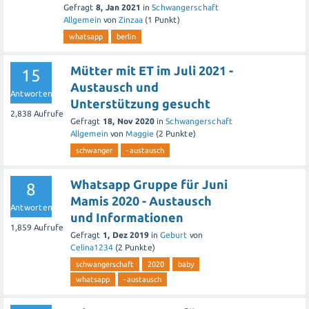
Gefragt
8, Jan 2021
in
Schwangerschaft
Allgemein
von
Zinzaa
(
1
Punkt)
whatsapp
berlin
Mütter mit ET im Juli 2021 -
15
Austausch und
Antworten
Unterstützung gesucht
2,838
Aufrufe
Gefragt
18, Nov 2020
in
Schwangerschaft
Allgemein
von
Maggie
(
2
Punkte)
schwanger
-austausch
Whatsapp Gruppe für Juni
8
Mamis 2020 - Austausch
Antworten
und Informationen
1,859
Aufrufe
Gefragt
1, Dez 2019
in
Geburt
von
Celina1234
(
2
Punkte)
schwangerschaft
2020
baby
whatsapp
-austausch