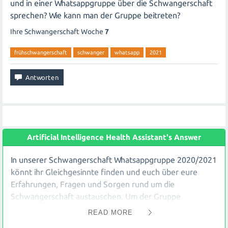
und in einer Whatsappgruppe über die Schwangerschaft
sprechen? Wie kann man der Gruppe beitreten?
Ihre Schwangerschaft Woche
7
frühschwangerschaft
schwanger
whatsapp
2021
Artificial Intelligence Health Assistant's Answer
In unserer Schwangerschaft Whatsappgruppe 2020/2021
könnt ihr Gleichgesinnte finden und euch über eure
Erfahrungen, Fragen und Sorgen rund um die
Schwangerschaft austauschen. Um der Gruppe
beizutreten, schickt mir einfach eine Nachricht und ich
READ MORE
füge euch hinzu. Wir freuen uns auf einen regen