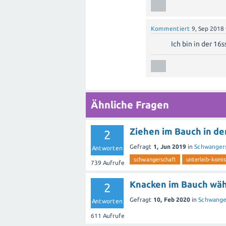
Kommentiert
9, Sep 2018
Ich bin in der 16s
Ähnliche Fragen
Ziehen im Bauch in de
2
Gefragt
1, Jun 2019
in
Schwangers
Antworten
schwangerschaft
unterleib-komi
739
Aufrufe
Knacken im Bauch wäh
2
Gefragt
10, Feb 2020
in
Schwange
Antworten
611
Aufrufe