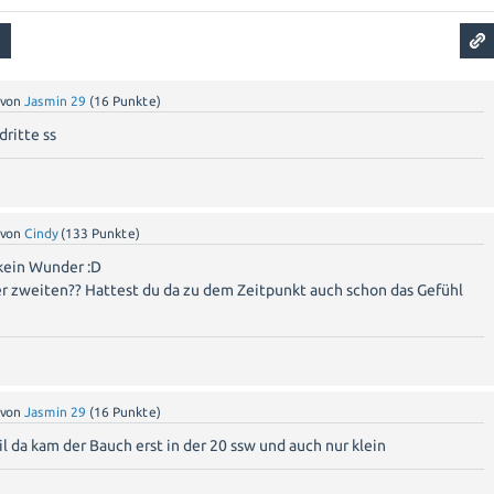
von
Jasmin 29
(
16
Punkte)
dritte ss
von
Cindy
(
133
Punkte)
 kein Wunder :D
er zweiten?? Hattest du da zu dem Zeitpunkt auch schon das Gefühl
von
Jasmin 29
(
16
Punkte)
 da kam der Bauch erst in der 20 ssw und auch nur klein