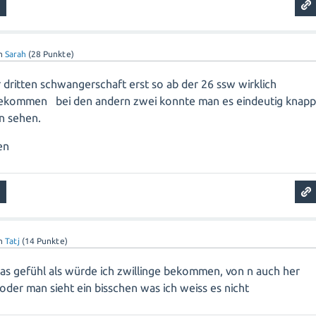
n
Sarah
(
28
Punkte)
r dritten schwangerschaft erst so ab der 26 ssw wirklich
bekommen bei den andern zwei konnte man es eindeutig knap
n sehen.
en
n
Tatj
(
14
Punkte)
das gefühl als würde ich zwillinge bekommen, von n auch her
oder man sieht ein bisschen was ich weiss es nicht