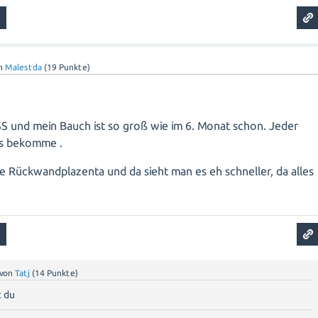
n
Malestda
(
19
Punkte)
 SS und mein Bauch ist so groß wie im 6. Monat schon. Jeder
ys bekomme .
ne Rückwandplazenta und da sieht man es eh schneller, da alles
von
Tatj
(
14
Punkte)
t du