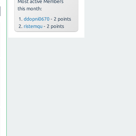
Most active Members
this month:
ddopni0670
- 2 points
ristemqu
- 2 points