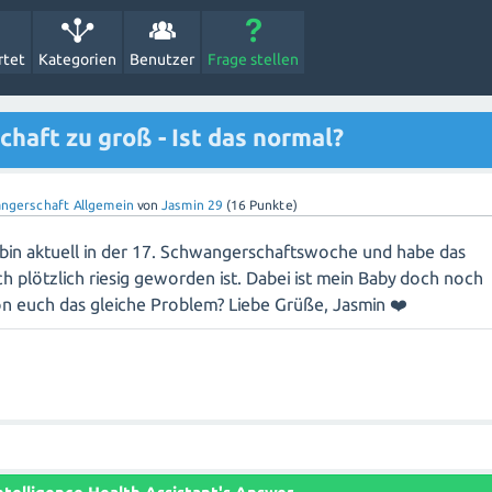
rtet
Kategorien
Benutzer
Frage stellen
haft zu groß - Ist das normal?
ngerschaft Allgemein
von
Jasmin 29
(
16
Punkte)
 bin aktuell in der 17. Schwangerschaftswoche und habe das
h plötzlich riesig geworden ist. Dabei ist mein Baby doch noch
on euch das gleiche Problem? Liebe Grüße, Jasmin ❤️