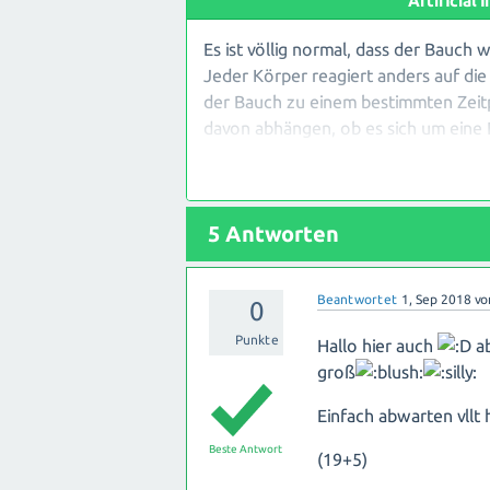
Artificial
Es ist völlig normal, dass der Bauch
Jeder Körper reagiert anders auf die
der Bauch zu einem bestimmten Zeit
davon abhängen, ob es sich um eine 
Bauch bereits früh in der Schwangers
größer wird.
5
Antworten
Es kann auch sein, dass sich dein Kö
wächst. Solange du dich gesund fühl
keine Sorgen machen.
Beantwortet
1, Sep 2018
v
0
Wenn du dir dennoch unsicher bist od
Punkte
Hallo hier auch
ab
Frauenarzt wenden. Sie/Er kann dich
groß
Einfach abwarten vllt 
Genieße deine Schwangerschaft und 
Körper ist einzigartig!
Beste Antwort
(19+5)