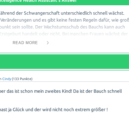
 Intelligence Health Assistant's Answer
 während der Schwangerschaft unterschiedlich schnell wächst.
 Veränderungen und es gibt keine festen Regeln dafür, wie gro
punkt sein sollte. Der Wachstumsschub des Bauchs kann auch
Erstgeburt handelt oder nicht. Bei manchen Frauen wächst der
chaft deutlich sichtbar an, während er bei anderen erst später
READ MORE
rper einfach schneller anpasst und dein Bauch dadurch früher
st und keine Schmerzen oder Komplikationen hast, musst du di
on
Cindy
(
133
Punkte)
er Fragen hast, solltest du dich an deine Frauenärztin/deinen
er das ist schon mein zweites Kind! Da ist der Bauch schnell
 individuell beraten und eventuelle Bedenken ausräumen.
hast ja Glück und der wird nicht noch extrem größer !
mach dir keine Gedanken über die Größe deines Bauchs - jede