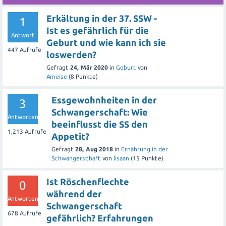
Erkältung in der 37. SSW -
1
Ist es gefährlich für die
Antwort
Geburt und wie kann ich sie
447
Aufrufe
loswerden?
Gefragt
24, Mär 2020
in
Geburt
von
Ameise
(
8
Punkte)
Essgewohnheiten in der
3
Schwangerschaft: Wie
Antworten
beeinflusst die SS den
1,213
Aufrufe
Appetit?
Gefragt
28, Aug 2018
in
Ernährung in der
Schwangerschaft
von
lisaan
(
15
Punkte)
Ist Röschenflechte
0
während der
Antworten
Schwangerschaft
678
Aufrufe
gefährlich? Erfahrungen