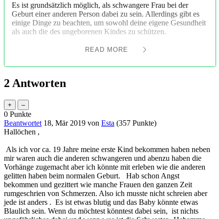
Es ist grundsätzlich möglich, als schwangere Frau bei der
Geburt einer anderen Person dabei zu sein. Allerdings gibt es
einige Dinge zu beachten, um sowohl deine eigene Gesundheit
als auch die des ungeborenen Kindes zu schützen.
READ MORE
Rücksprache mit dem behandelnden Arzt: Bevor du dich
entscheidest, bei einer Geburt dabei zu sein, solltest du
unbedingt deinen Arzt konsultieren. Er kann beurteilen, ob es
2
Antworten
für dich und dein Baby sicher ist und eventuell Bedenken oder
Risiken besprechen.
Hygienevorschriften einhalten: Während einer Geburt
0
Punkte
besteht ein erhöhtes Infektionsrisiko. Stelle sicher, dass du die
Beantwortet
18, Mär 2019
von
Esta
(
357
Punkte)
Hygienevorschriften strikt einhältst, indem du dir regelmäßig
Hallöchen ,
die Hände wäschst und gegebenenfalls Schutzkleidung trägst.
Als ich vor ca. 19 Jahre meine erste Kind bekommen haben neben
Emotionale Vorbereitung: Eine Geburt kann emotional
mir waren auch die anderen schwangeren und abenzu haben die
intensiv sein, besonders wenn du sie zum ersten Mal erlebst.
Vorhänge zugemacht aber ich könnte mit erleben wie die anderen
Sprich offen mit deiner Schwägerin über deine Ängste und
gelitten haben beim normalen Geburt. Hab schon Angst
Sorgen, damit sie dich unterstützen kann.
bekommen und gezittert wie manche Frauen den ganzen Zeit
rumgeschrien von Schmerzen. Also ich musste nicht schreien aber
Grenzen setzen: Es ist wichtig, dass du deine eigenen
jede ist anders . Es ist etwas blutig und das Baby könnte etwas
Grenzen kennst und respektierst. Wenn du während der Geburt
Blaulich sein. Wenn du möchtest könntest dabei sein, ist nichts
unwohl oder gestresst fühlst, ist es in Ordnung, den Raum zu