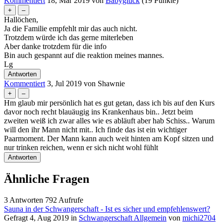
Kommentiert
18, Mär 2019
von
Babyglück
(
19
Punkte)
Hallöchen,
Ja die Familie empfehlt mir das auch nicht.
Trotzdem würde ich das gerne miterleben
Aber danke trotzdem für die info
Bin auch gespannt auf die reaktion meines mannes.
Lg
Kommentiert
3, Jul 2019
von
Shawnie
Hm glaub mir persönlich hat es gut getan, dass ich bis auf den Kurs
davor noch recht blauäugig ins Krankenhaus bin.. Jetzt beim
zweiten weiß ich zwar alles wie es abläuft aber hab Schiss.. Warum
will den ihr Mann nicht mit.. Ich finde das ist ein wichtiger
Paarmoment. Der Mann kann auch weit hinten am Kopf sitzen und
nur trinken reichen, wenn er sich nicht wohl fühlt
Ähnliche Fragen
3
Antworten
792
Aufrufe
Sauna in der Schwangerschaft - Ist es sicher und empfehlenswert?
Gefragt
4, Aug 2019
in
Schwangerschaft Allgemein
von
michi2704