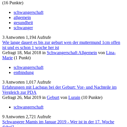
(
16
Punkte)
schwangerschaft
allgemein
gesundheit
schwanger
3
Antworten
1,194
Aufrufe
Wie lange dauert es bis zur geburt wen der muttermund 1cm offen
ist und es schon 1 woche her ist
Gefragt
18, Mai 2018
in
Schwangerschaft Allgemein
von
Lina-
Marie
(
1
Punkt)
schwangerschaft
entbindung
3
Antworten
1,017
Aufrufe
Erfahrungen mit Lachgas bei der Geburt: Vor- und Nachteile im
Vergleich zur PDA
Gefragt
26, Mai 2019
in
Geburt
von
Lurain
(
10
Punkte)
schwangerschaft
9
Antworten
2,721
Aufrufe
Schwangere Mamis im Januar 2019 - Wer ist in der 17. Woche
dabei?