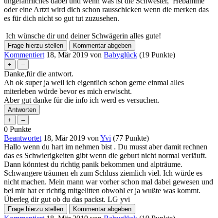
ungefährliches dabei und wenn was ist die Schwester, Hebamme
verlassen oder dich zurückzuziehen.
oder eine Artzt wird dich schon rausschicken wenn die merken das
es für dich nicht so gut tut zuzusehen.
Vertrauen in das medizinische Team: Während der Geburt
wird ein erfahrenes medizinisches Team anwesend sein, um die
Ich wünsche dir und deiner Schwägerin alles gute!
Sicherheit von Mutter und Kind zu gewährleisten. Vertraue auf
ihr Fachwissen und folge ihren Anweisungen.
Kommentiert
18, Mär 2019
von
Babyglück
(
19
Punkte)
Letztendlich liegt die Entscheidung bei dir, ob du bei der
Danke,für die antwort.
Geburt deiner Schwägerin dabei sein möchtest. Höre auf dein
Ah ok super ja weil ich eigentlich schon gerne einmal alles
Bauchgefühl und tue nur das, womit du dich wohl fühlst.
miterleben würde bevor es mich erwischt.
Aber gut danke für die info ich werd es versuchen.
0
Punkte
Beantwortet
18, Mär 2019
von
Yvi
(
77
Punkte)
Hallo wenn du hart im nehmen bist . Du musst aber damit rechnen
das es Schwierigkeiten gibt wenn die geburt nicht normal verläuft.
Dann könntest du richtig panik bekommen und alpträume.
Schwangere träumen eh zum Schluss ziemlich viel. Ich würde es
nicht machen. Mein mann war vorher schon mal dabei gewesen und
bei mir hat er richtig mitgelitten obwohl er ja wußte was kommt.
Überleg dir gut ob du das packst. LG yvi