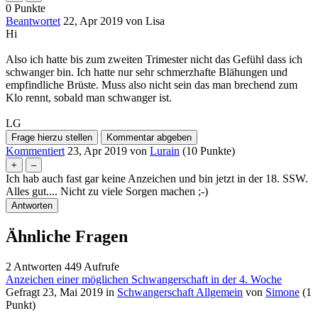
0
Punkte
nicht zwangsläufig auf eine Fehlgeburt hinweist. Jede
Beantwortet
22, Apr 2019
von
Lisa
Schwangerschaft verläuft anders und es gibt viele Frauen, die
Hi
eine gesunde Schwangerschaft haben, ohne starke Symptome
zu spüren.
Also ich hatte bis zum zweiten Trimester nicht das Gefühl dass ich
schwanger bin. Ich hatte nur sehr schmerzhafte Blähungen und
Wenn Sie jedoch besorgt sind oder weitere Fragen haben,
empfindliche Brüste. Muss also nicht sein das man brechend zum
empfehle ich Ihnen, Ihren Arzt oder Ihre Ärztin zu konsultieren.
Klo rennt, sobald man schwanger ist.
Sie können Ihnen genaue Informationen über den Verlauf Ihrer
Schwangerschaft geben und eventuell weitere Untersuchungen
LG
durchführen, um sicherzustellen, dass alles in Ordnung ist.
Kommentiert
23, Apr 2019
von
Lurain
(
10
Punkte)
Ich hab auch fast gar keine Anzeichen und bin jetzt in der 18. SSW.
Alles gut.... Nicht zu viele Sorgen machen ;-)
Ähnliche Fragen
2
Antworten
449
Aufrufe
Anzeichen einer möglichen Schwangerschaft in der 4. Woche
Gefragt
23, Mai 2019
in
Schwangerschaft Allgemein
von
Simone
(
1
Punkt)