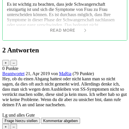
Es ist wichtig zu beachten, dass jede Schwangerschaft
einzigartig ist und sich die Symptome von Frau zu Frau
unterscheiden können. Es ist durchaus möglich, dass Ihre
Symptome in dieser Phase der Schwangerschaft nachlassen
oder sogar ganz verschwinden. Das bedeutet nicht
zwangsläufig, dass etwas nicht stimmt.
READ MORE
Brustschmerzen sind ein häufiges Anzeichen für eine frühe
Schwangerschaft aufgrund hormoneller Veränderungen im
2
Antworten
Körper. Es kann jedoch vorkommen, dass diese Schmerzen im
Laufe der Zeit abnehmen oder ganz aufhören.
Auch Übelkeit und Erbrechen sind typische
0
Punkte
Begleiterscheinungen einer Schwangerschaft, insbesondere im
Beantwortet
21, Apr 2019
von
MaRia
(
79
Punkte)
ersten Trimester. Allerdings ist es nicht ungewöhnlich, dass
Hey, ob du einen Abgang hattest oder nicht kann man so nicht
diese Beschwerden nachlassen oder komplett verschwinden.
sagen, da dies oft auch nicht gemerkt wird. Allerdings denke ich,
dass man sich wegen dem Ausbleiben von SS-Symptomen nicht so
Jede Frau reagiert unterschiedlich auf die hormonellen
verrückt machen sollte, diese sind ja kein muss. Ich selber hab so gut
Veränderungen während der Schwangerschaft. Es ist möglich,
wie keine Probleme. Wenn du dir aber zu unsicher bist, dann rufe
dass Ihre Symptome aufgrund Ihrer individuellen Hormonlage
deinen FA an und lasse nachsehen.
abnehmen. Es kann aber auch sein, dass sich Ihr Körper bereits
an die Schwangerschaft gewöhnt hat und die Symptome
Lg und alles Gute
deshalb weniger stark sind.
Es ist wichtig zu betonen, dass das Fehlen von Symptomen