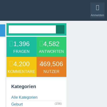
Anmelden
1,396
4,582
FRAGEN
ANTWORTEN
4,200
469,506
KOMMENTARE
NUTZER
Kategorien
Alle Kategorien
(156)
Geburt