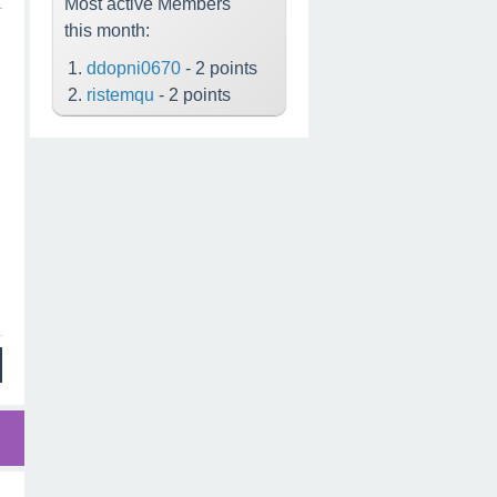
Most active Members
this month:
ddopni0670
- 2 points
ristemqu
- 2 points
h