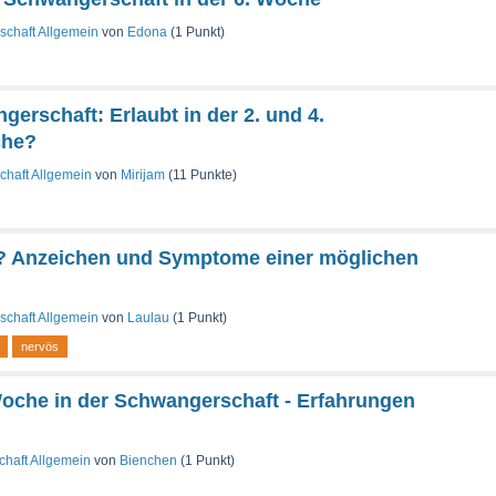
chaft Allgemein
von
Edona
(
1
Punkt)
gerschaft: Erlaubt in der 2. und 4.
che?
haft Allgemein
von
Mirijam
(
11
Punkte)
? Anzeichen und Symptome einer möglichen
chaft Allgemein
von
Laulau
(
1
Punkt)
nervös
Woche in der Schwangerschaft - Erfahrungen
haft Allgemein
von
Bienchen
(
1
Punkt)