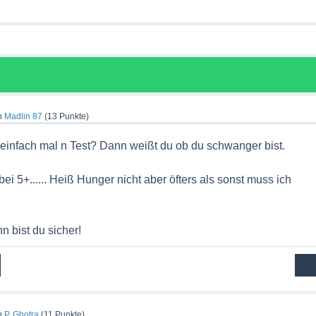
n
Madlin 87
(
13
Punkte)
infach mal n Test? Dann weißt du ob du schwanger bist.
ei 5+...... Heiß Hunger nicht aber öfters als sonst muss ich
n bist du sicher!
n
P. Ghotra
(
11
Punkte)