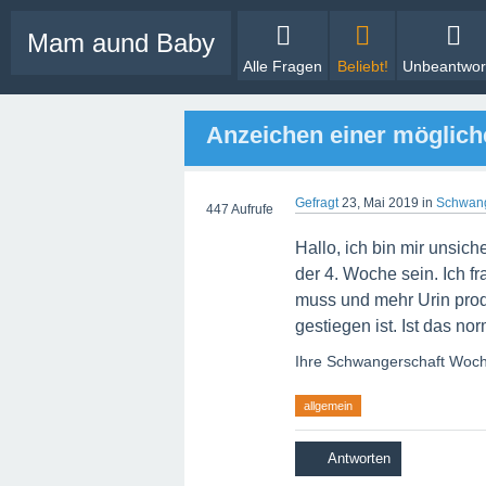
Mam aund Baby
Alle Fragen
Beliebt!
Unbeantwor
Anzeichen einer möglich
Gefragt
23, Mai 2019
in
Schwang
447
Aufrufe
Hallo, ich bin mir unsiche
der 4. Woche sein. Ich fr
muss und mehr Urin prod
gestiegen ist. Ist das n
Ihre Schwangerschaft Woc
allgemein