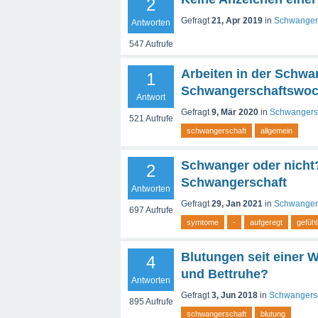
2
Gefragt
21, Apr 2019
in
Schwangers
Antworten
547
Aufrufe
Arbeiten in der Schwan
1
Schwangerschaftswo
Antwort
Gefragt
9, Mär 2020
in
Schwangersc
521
Aufrufe
schwangerschaft
allgemein
Schwanger oder nicht
2
Schwangerschaft
Antworten
Gefragt
29, Jan 2021
in
Schwangers
697
Aufrufe
symtome
-
aufgeregt
gefühl
Blutungen seit einer 
4
und Bettruhe?
Antworten
Gefragt
3, Jun 2018
in
Schwangersc
895
Aufrufe
schwangerschaft
blutung