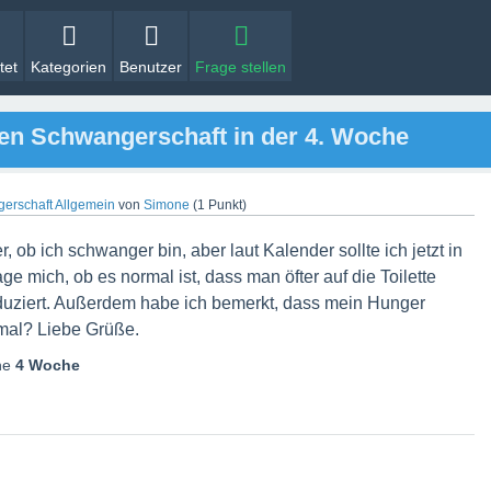
tet
Kategorien
Benutzer
Frage stellen
en Schwangerschaft in der 4. Woche
erschaft Allgemein
von
Simone
(
1
Punkt)
r, ob ich schwanger bin, aber laut Kalender sollte ich jetzt in
age mich, ob es normal ist, dass man öfter auf die Toilette
uziert. Außerdem habe ich bemerkt, dass mein Hunger
ormal? Liebe Grüße.
he
4 Woche