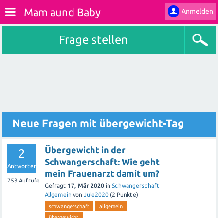
Mam aund Baby
Anmelden
Frage stellen
Neue Fragen mit übergewicht-Tag
Übergewicht in der
2
Schwangerschaft: Wie geht
Antworten
mein Frauenarzt damit um?
753
Aufrufe
Gefragt
17, Mär 2020
in
Schwangerschaft
Allgemein
von
Jule2020
(
2
Punkte)
schwangerschaft
allgemein
übergewicht