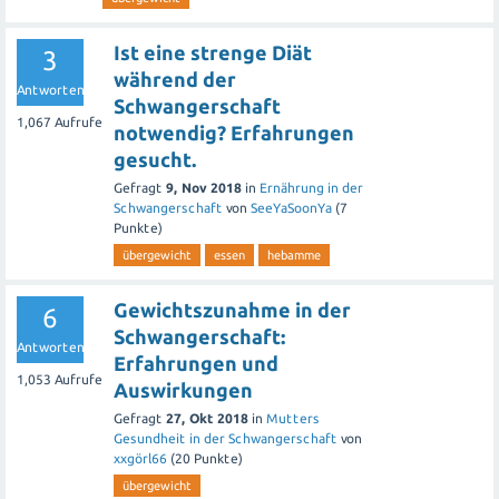
Ist eine strenge Diät
3
während der
Antworten
Schwangerschaft
1,067
Aufrufe
notwendig? Erfahrungen
gesucht.
Gefragt
9, Nov 2018
in
Ernährung in der
Schwangerschaft
von
SeeYaSoonYa
(
7
Punkte)
übergewicht
essen
hebamme
Gewichtszunahme in der
6
Schwangerschaft:
Antworten
Erfahrungen und
1,053
Aufrufe
Auswirkungen
Gefragt
27, Okt 2018
in
Mutters
Gesundheit in der Schwangerschaft
von
xxgörl66
(
20
Punkte)
übergewicht