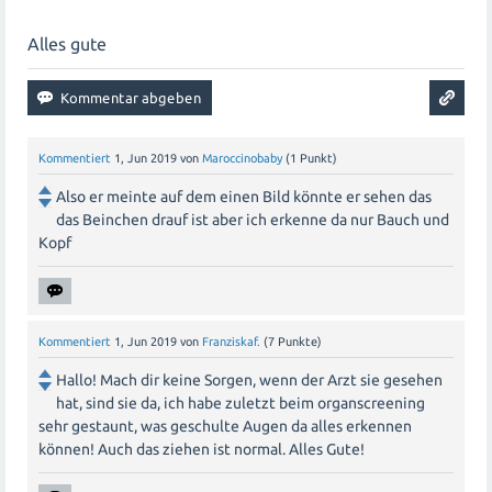
kannst dich an Hebammen,
Schwangerschaftsberatungsstellen oder Online-Foren
Alles gute
wenden, um Rat und Informationen zu erhalten. Es ist
auch wichtig, auf deinen Körper zu hören und dich
ausreichend auszuruhen, gesund zu essen und
regelmäßig Sport zu treiben.
Kommentiert
1, Jun 2019
von
Maroccinobaby
(
1
Punkt)
Alles Gute für deine Schwangerschaft!
Also er meinte auf dem einen Bild könnte er sehen das
das Beinchen drauf ist aber ich erkenne da nur Bauch und
Kopf
Kommentiert
1, Jun 2019
von
Franziskaf.
(
7
Punkte)
Hallo! Mach dir keine Sorgen, wenn der Arzt sie gesehen
hat, sind sie da, ich habe zuletzt beim organscreening
sehr gestaunt, was geschulte Augen da alles erkennen
können! Auch das ziehen ist normal. Alles Gute!