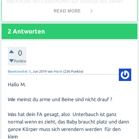
Wachstums der Gebärmutter auf. Solange das Ziehen
nicht von starken Schmerzen begleitet wird oder mit
READ MORE
Blutungen einhergeht, besteht kein Grund zur Sorge.
2
Antworten
Was den Ultraschall betrifft, kann es manchmal schwierig
sein, alle Körperteile des Babys klar zu erkennen,
insbesondere in den frühen Stadien der
0
Schwangerschaft. Es ist wichtig zu bedenken, dass jeder
Ultraschall unterschiedlich sein kann und die Qualität der
Punkte
Bilder von verschiedenen Faktoren abhängt.
Beantwortet
1, Jun 2019
von
Marie
(
236
Punkte)
Wenn du dir Sorgen machst oder weitere Fragen hast,
Hallo M.
solltest du dich an deinen Frauenarzt wenden. Er kann
deine Bedenken besprechen und zusätzliche
Wie meinst du arme und Beine sind nicht drauf ?
Untersuchungen durchführen, um sicherzustellen, dass
alles in Ordnung ist.
Was hat dein FA gesagt, also Unterbauch ist ganz
normal wenn es zieht, das Baby braucht platz und dann
In Bezug auf deine erste Schwangerschaft gibt es viele
ganze Körper muss sich verendern werden für den
Ressourcen und Unterstützung für werdende Mütter. Du
klein