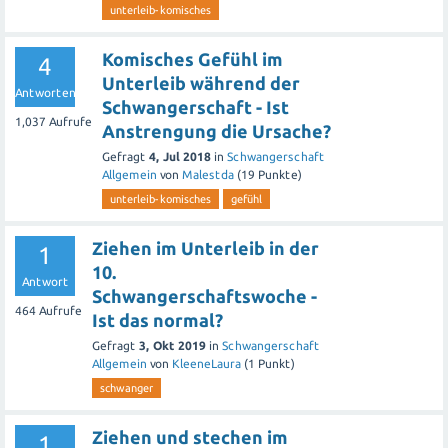
unterleib-komisches
Komisches Gefühl im
4
Unterleib während der
Antworten
Schwangerschaft - Ist
1,037
Aufrufe
Anstrengung die Ursache?
Gefragt
4, Jul 2018
in
Schwangerschaft
Allgemein
von
Malestda
(
19
Punkte)
unterleib-komisches
gefühl
Ziehen im Unterleib in der
1
10.
Antwort
Schwangerschaftswoche -
464
Aufrufe
Ist das normal?
Gefragt
3, Okt 2019
in
Schwangerschaft
Allgemein
von
KleeneLaura
(
1
Punkt)
schwanger
Ziehen und stechen im
1