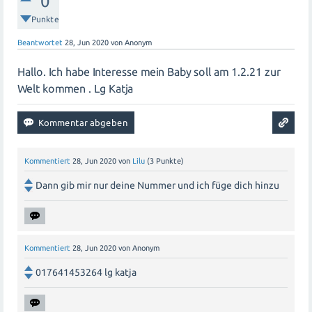
0
interessiert sein könnten. Du kannst dies über soziale
Punkte
Medien tun oder persönlich Leute ansprechen.
Beantwortet
28, Jun 2020
von
Anonym
Sobald sich Interessenten gemeldet haben, füge sie
zur Gruppe hinzu.
Hallo. Ich habe Interesse mein Baby soll am 1.2.21 zur
Welt kommen . Lg Katja
Es ist wichtig sicherzustellen, dass alle Mitglieder der
Gruppe sich wohl fühlen und respektvoll miteinander
umgehen. Achte darauf, klare Regeln für die
Kommunikation festzulegen und gegebenenfalls
Kommentiert
28, Jun 2020
von
Lilu
(
3
Punkte)
Moderatoren zu ernennen.
Dann gib mir nur deine Nummer und ich füge dich hinzu
Viel Spaß beim Aufbau deiner WhatsApp-Gruppe im
Februar 2021!
Kommentiert
28, Jun 2020
von
Anonym
017641453264 lg katja