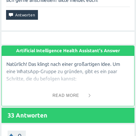
sich gerne anschließen? Bitte meldet euch!
Artificial Intelligence Health Assistant's Answer
Natürlich! Das klingt nach einer großartigen Idee. Um
eine WhatsApp-Gruppe zu gründen, gibt es ein paar
Schritte, die du befolgen kannst:
READ MORE
Wähle einen Namen für deine Gruppe aus, der das
Thema oder den Zweck der Gruppe widerspiegelt.
Erstelle eine Einladungsnachricht mit Informationen
33
Antworten
darüber, was die Gruppe behandeln wird und wie sie
funktionieren wird.
Verbreite die Einladung an Personen, die daran