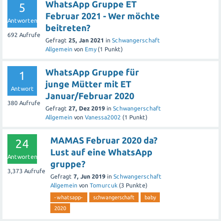
WhatsApp Gruppe ET
5
Februar 2021 - Wer möchte
Antworten
beitreten?
692
Aufrufe
Gefragt
25, Jan 2021
in
Schwangerschaft
Allgemein
von
Emy
(
1
Punkt)
WhatsApp Gruppe für
1
junge Mütter mit ET
Antwort
Januar/Februar 2020
380
Aufrufe
Gefragt
27, Dez 2019
in
Schwangerschaft
Allgemein
von
Vanessa2002
(
1
Punkt)
MAMAS Februar 2020 da?
24
Lust auf eine WhatsApp
Antworten
gruppe?
3,373
Aufrufe
Gefragt
7, Jun 2019
in
Schwangerschaft
Allgemein
von
Tomurcuk
(
3
Punkte)
-whatsapp-
schwangerschaft
baby
2020