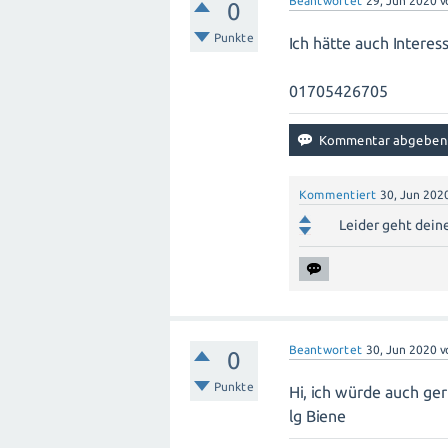
Beantwortet
29, Jun 2020
v
0
Punkte
Ich hätte auch Interes
01705426705
Kommentiert
30, Jun 202
Leider geht deine
Beantwortet
30, Jun 2020
v
0
Punkte
Hi, ich würde auch ge
lg Biene