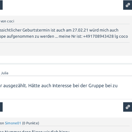
von
coci
ussichtlicher Geburtstermin ist auch am 27.02.21 würd mich auch
uppe aufgenommen zu werden ... meine Nr ist: +491708943428 lg coco
n
Julia
r ausgezählt. Hätte auch Interesse bei der Gruppe bei zu
von
Simone01
(
0
Punkte)