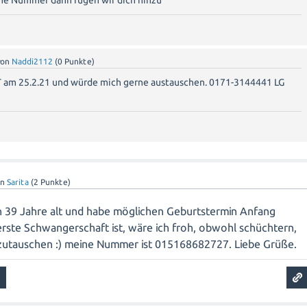
eine Nummer dann fügen wir dich hinzu
von
Naddi2112
(
0
Punkte)
ET am 25.2.21 und würde mich gerne austauschen. 0171-3144441 LG
on
Sarita
(
2
Punkte)
bin 39 Jahre alt und habe möglichen Geburtstermin Anfang
erste Schwangerschaft ist, wäre ich froh, obwohl schüchtern,
zutauschen :) meine Nummer ist 015168682727. Liebe Grüße.