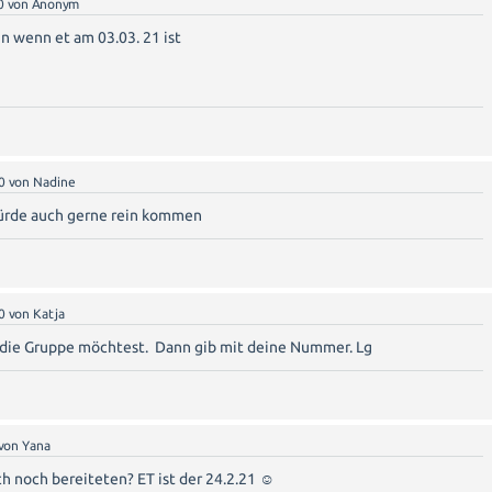
0
von
Anonym
n wenn et am 03.03. 21 ist
0
von
Nadine
rde auch gerne rein kommen
0
von
Katja
die Gruppe möchtest. Dann gib mit deine Nummer. Lg
von
Yana
uch noch bereiteten? ET ist der 24.2.21 ☺️