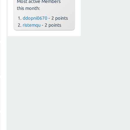
Most active Members
this month:
ddopni0670
- 2 points
ristemqu
- 2 points