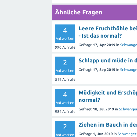
Ähnliche Fragen
Leere Fruchthöhle bei
4
- Ist das normal?
Antworten
Gefragt
17, Apr 2019
in
Schwange
990
Aufrufe
Schlapp und müde in d
2
Gefragt
17, Sep 2019
in
Schwange
Antworten
519
Aufrufe
Müdigkeit und Erschöp
4
normal?
Antworten
Gefragt
18, Jul 2019
in
Schwanger
984
Aufrufe
Ziehen im Bauch in de
2
Gefragt
1, Jun 2019
in
Schwangers
Antworten