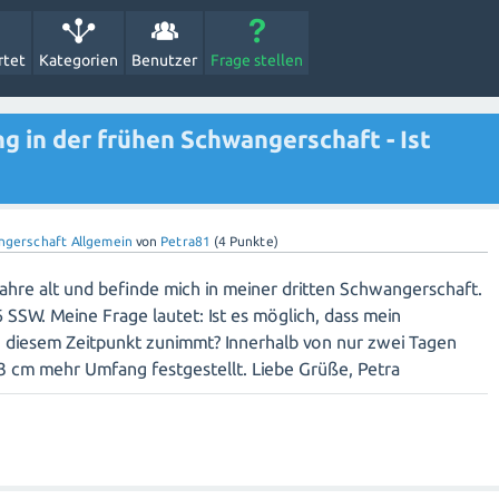
rtet
Kategorien
Benutzer
Frage stellen
in der frühen Schwangerschaft - Ist
ngerschaft Allgemein
von
Petra81
(
4
Punkte)
 Jahre alt und befinde mich in meiner dritten Schwangerschaft.
+6 SSW. Meine Frage lautet: Ist es möglich, dass mein
 diesem Zeitpunkt zunimmt? Innerhalb von nur zwei Tagen
3 cm mehr Umfang festgestellt. Liebe Grüße, Petra