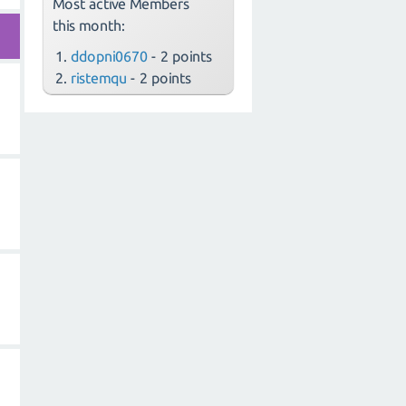
Most active Members
this month:
ddopni0670
- 2 points
ristemqu
- 2 points