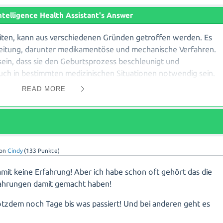
 Intelligence Health Assistant's Answer
eiten, kann aus verschiedenen Gründen getroffen werden. Es
leitung, darunter medikamentöse und mechanische Verfahren.
 sein, dass sie den Geburtsprozess beschleunigt und
uch in bestimmten medizinischen Situationen notwendig sein.
READ MORE
eitung sind jedoch eine erhöhte Wahrscheinlichkeit von
en Schmerzen führen können. Es besteht auch ein geringes
Komplikationen. Darüber hinaus kann eine Einleitung manchmal
Frustration oder Erschöpfung führen kann.
von
Cindy
(
133
Punkte)
 Schwangerschaft individuell ist und dass die Entscheidung zur
ichtigung des Gesundheitszustands der Mutter und des Babys
amit keine Erfahrung! Aber ich habe schon oft gehört das die
am, sich mit dem behandelnden Arzt über mögliche Risiken und
fahrungen damit gemacht haben!
rotzdem noch Tage bis was passiert! Und bei anderen geht es
leitungsmethode von verschiedenen Faktoren ab, einschließlich