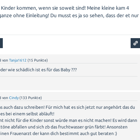
er medizinischen Indikationen und der Präferenzen der Mutter.
e Kinder kommen, wenn sie soweit sind! Meine kleine kam 4
kation mit dem medizinischen Team zu führen, um die
anze ohne Einleitung! Du musst es ja so sehen, dass der et nur
r und Kind zu treffen.
8
von
Tanja1612
(
15
Punkte)
der wie schädlich ist es für das Baby ???
8
von
Cindy
(
133
Punkte)
 auch dazu schreiben! Für mich hat es sich jetzt nur angehört das du
 es bei einem selbst abläuft!
mt nicht für die Kinder sonst würde man es nicht machen! Es wird dann
töne abfallen und sich zb das fruchtwasser grün färbt! Ansonsten
inen Frauenarzt der kann dich bestimmt auch gut beraten :)