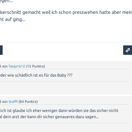
egen...
serschnitt gemacht weil ich schon presswehen hatte aber mei
t auf ging...
8
von
Tanja1612
(
15
Punkte)
der wie schädlich ist es für das Baby ???
8
von
Steffi
(
84
Punkte)
lich ist glaube ich eher weniger dann würden sie das sicher nicht
l dein arzt der kann dir sicher genaueres dazu sagen...