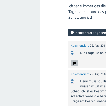
des Zustands der Schwangerschaft, d
Ich sage immer das di
Es ist wichtig, eine offene Kommuni
Tage nach et und das g
bestmögliche Entscheidung für Mutte
Schätzung ist!
Kommentiert
22, Aug 201
Die Frage ist ob o
Kommentiert
22, Aug 201
Dann musst du das
wissen willst wie
Schädlich ist es bestim
schädlich wenn die herz
Frage am besten mal de