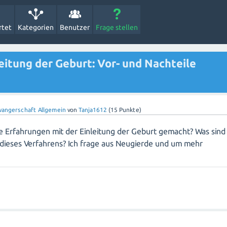
rtet
Kategorien
Benutzer
Frage stellen
eitung der Geburt: Vor- und Nachteile
angerschaft Allgemein
von
Tanja1612
(
15
Punkte)
e Erfahrungen mit der Einleitung der Geburt gemacht? Was sind
 dieses Verfahrens? Ich frage aus Neugierde und um mehr