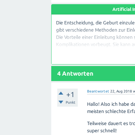
Artificial
Die Entscheidung, die Geburt einzul
gibt verschiedene Methoden zur Ein
Die Vorteile einer Einleitung können
Komplikationen vorbeugt. Sie kann a
Einige mögliche Nachteile einer Einl
Wehenverstärkungen, die zu stärker
4
Antworten
Risiko für Infektionen oder andere 
länger dauern als erwartet, was zu 
Beantwortet
22, Aug 2018
+1
Es ist wichtig zu beachten, dass jede
Einleitung sorgfältig unter Berücks
Punkt
Hallo! Also ich habe d
getroffen werden sollte. Es ist rats
meisten schlechte Er
Vorteile auszutauschen.
Teilweise dauert es t
super schnell!
Letztendlich hängt die Wahl der Ein