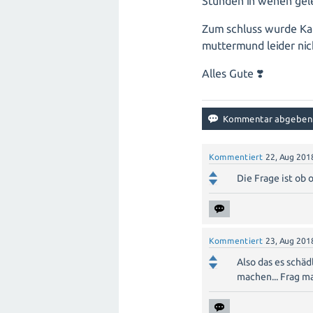
Stunden in wehen gel
Zum schluss wurde Kai
muttermund leider nich
Alles Gute ❣️
Kommentiert
22, Aug 201
Die Frage ist ob o
Kommentiert
23, Aug 201
Also das es schäd
machen... Frag ma