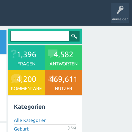
Anmelden
1,396
4,582
FRAGEN
ANTWORTEN
4,200
469,611
KOMMENTARE
NUTZER
Kategorien
Alle Kategorien
(156)
Geburt