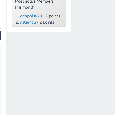
Most active Members
this month:
ddopni0670
- 2 points
ristemqu
- 2 points