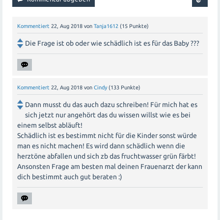
verschiedenen Faktoren ab, einschließlich des Zustands
der Schwangerschaft, der medizinischen Indikationen
Kommentiert
22, Aug 2018
von
Tanja1612
(
15
Punkte)
und der Präferenzen der Mutter. Es ist wichtig, eine
offene Kommunikation mit dem medizinischen Team zu
Die Frage ist ob oder wie schädlich ist es für das Baby ???
führen, um die bestmögliche Entscheidung für Mutter
und Kind zu treffen.
Kommentiert
22, Aug 2018
von
Cindy
(
133
Punkte)
Dann musst du das auch dazu schreiben! Für mich hat es
sich jetzt nur angehört das du wissen willst wie es bei
einem selbst abläuft!
Schädlich ist es bestimmt nicht für die Kinder sonst würde
man es nicht machen! Es wird dann schädlich wenn die
herztöne abfallen und sich zb das fruchtwasser grün färbt!
Ansonsten Frage am besten mal deinen Frauenarzt der kann
dich bestimmt auch gut beraten :)