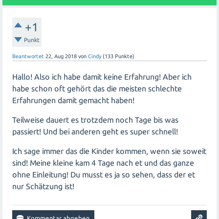
Einige mögliche Nachteile einer Einleitung sind jedoch
+1
eine erhöhte Wahrscheinlichkeit von
Wehenverstärkungen, die zu stärkeren Schmerzen
Punkt
führen können. Es besteht auch ein geringes Risiko für
Beantwortet
22, Aug 2018
von
Cindy
(
133
Punkte)
Infektionen oder andere Komplikationen. Darüber hinaus
kann eine Einleitung manchmal länger dauern als
Hallo! Also ich habe damit keine Erfahrung! Aber ich
erwartet, was zu Frustration oder Erschöpfung führen
habe schon oft gehört das die meisten schlechte
kann.
Erfahrungen damit gemacht haben!
Teilweise dauert es trotzdem noch Tage bis was
Es ist wichtig zu beachten, dass jede Schwangerschaft
passiert! Und bei anderen geht es super schnell!
individuell ist und dass die Entscheidung zur Einleitung
sorgfältig unter Berücksichtigung des
Ich sage immer das die Kinder kommen, wenn sie soweit
Gesundheitszustands der Mutter und des Babys
sind! Meine kleine kam 4 Tage nach et und das ganze
getroffen werden sollte. Es ist ratsam, sich mit dem
ohne Einleitung! Du musst es ja so sehen, dass der et
behandelnden Arzt über mögliche Risiken und Vorteile
nur Schätzung ist!
auszutauschen.
Letztendlich hängt die Wahl der Einleitungsmethode von