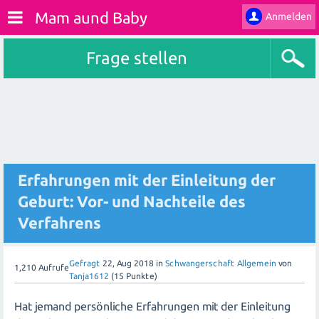
Mam aund Baby
Anmelden
Frage stellen
Erfahrungen mit der Einleitung der
Geburt: Vor- und Nachteile des
Verfahrens
Gefragt
22, Aug 2018
in
Schwangerschaft Allgemein
von
1,210
Aufrufe
Tanja1612
(
15
Punkte)
Hat jemand persönliche Erfahrungen mit der Einleitung