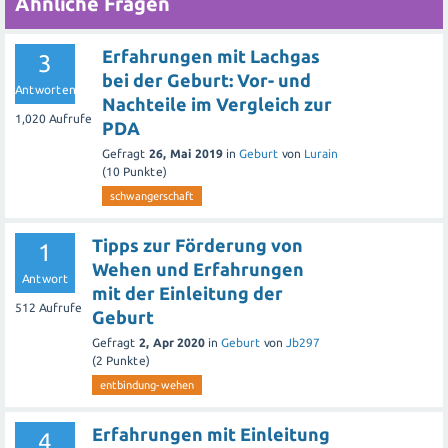
Ähnliche Fragen
Erfahrungen mit Lachgas
3
bei der Geburt: Vor- und
Antworten
Nachteile im Vergleich zur
1,020
Aufrufe
PDA
Gefragt
26, Mai 2019
in
Geburt
von
Lurain
(
10
Punkte)
schwangerschaft
Tipps zur Förderung von
1
Wehen und Erfahrungen
Antwort
mit der Einleitung der
512
Aufrufe
Geburt
Gefragt
2, Apr 2020
in
Geburt
von
Jb297
(
2
Punkte)
entbindung-wehen
Erfahrungen mit Einleitung
4