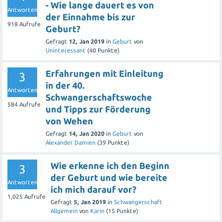
- Wie lange dauert es von
Antworten
der Einnahme bis zur
918
Aufrufe
Geburt?
Gefragt
12, Jan 2019
in
Geburt
von
Uninteressant
(
40
Punkte)
Erfahrungen mit Einleitung
3
in der 40.
Antworten
Schwangerschaftswoche
584
Aufrufe
und Tipps zur Förderung
von Wehen
Gefragt
14, Jan 2020
in
Geburt
von
Alexander Damien
(
39
Punkte)
Wie erkenne ich den Beginn
3
der Geburt und wie bereite
Antworten
ich mich darauf vor?
1,025
Aufrufe
Gefragt
5, Jan 2019
in
Schwangerschaft
Allgemein
von
Karin
(
15
Punkte)