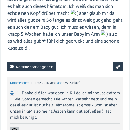
Es ist wichtig, dass du dich weiterhin gut um dich
es halt auch dieses hämatom! Ich weiß das man sich
kümmerst und auf deinen Körper hörst. Wenn die
echt einen Kopf drüber macht
aber glaub mir da
Blutungen zunehmen oder andere Symptome auftreten,
wird alles gut sein! So lange es dir soweit gut geht, geht
solltest du sofort deinen Frauenarzt kontaktieren.
es auch deinem Baby gut! Ich muss es wissen, denn in
knapp 5 Wochen halte ich unser Baby im Arm
also
Es kann auch hilfreich sein, mit anderen Frauen zu
es wird alles gut ❤ fühl dich gedrückt und eine schöne
sprechen, die ähnliche Erfahrungen gemacht haben. Es
kugelzeit!!!
gibt Online-Foren oder lokale Gruppen für Schwangere,
in denen du Unterstützung und Ratschläge von
Gleichgesinnten erhalten kannst.
Denke daran, dass jede Schwangerschaft einzigartig ist
Kommentiert
11, Dez 2018
von
Lana
(
35
Punkte)
und es keine Garantien gibt. Aber indem du auf deinen
+1
Danke dir! Ich war eben in KH da ich mir heute extrem
Körper achtest, ärztlichen Anweisungen folgst und dir
viel Sorgen gemacht. Die Ärzten war sehr nett und mein
Unterstützung suchst, kannst du das Beste tun, um eine
das alles gut ist nur halt Hämatome ist gross 2.3cm ist aber
positive Entwicklung deines Babys zu fördern.
unten in GM also meint Ärzten kann gut abfließen;) Hat
mich beruhigt.