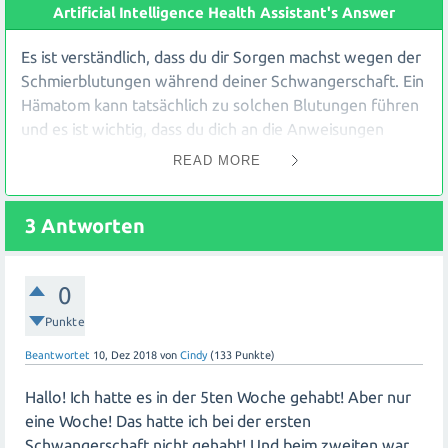
Artificial Intelligence Health Assistant's Answer
Es ist verständlich, dass du dir Sorgen machst wegen der
Schmierblutungen während deiner Schwangerschaft. Ein
Hämatom kann tatsächlich zu solchen Blutungen führen
und es ist wichtig, dass du dich an die Anweisungen
deines Frauenarztes hältst und bis zur
READ MORE
Woche abwartest.
Es ist beruhigend zu hören, dass bei einem Ultraschall
3
Antworten
alles in Ordnung war und dein Baby noch lebt. Das zeigt
zumindest, dass das Hämatom bisher keinen negativen
0
Einfluss auf die Entwicklung deines Babys hatte.
Punkte
Es ist gut, dass du bereits Maßnahmen ergriffen hast, um
Beantwortet
10, Dez 2018
von
Cindy
(
133
Punkte)
dich zu schonen. Das Liegen und die Einnahme von
Magnesium und Progestan können dazu beitragen, dass
Hallo! Ich hatte es in der 5ten Woche gehabt! Aber nur
sich das Hämatom auflöst und die Blutungen aufhören.
eine Woche! Das hatte ich bei der ersten
Schwangerschaft nicht gehabt! Und beim zweiten war