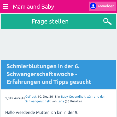
Mam aund Baby
Anmelden
Frage stellen
Schmierblutungen in der 6.
Schwangerschaftswoche -
Erfahrungen und Tipps gesucht
Gefragt
10, Dez 2018
in
Baby-Gesundheit während der
1,049
Aufrufe
Schwangerschaft
von
Lana
(
35
Punkte)
Hallo werdende Mütter, ich bin in der 9.