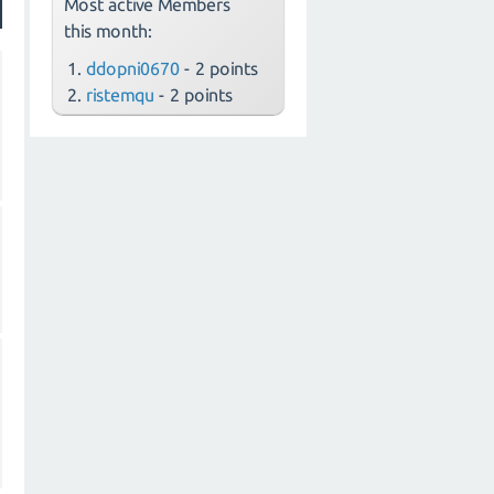
Most active Members
this month:
ddopni0670
- 2 points
ristemqu
- 2 points