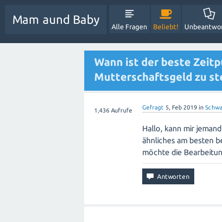
Mam aund Baby
Alle Fragen
Beliebt!
Unbeantwo
Wann ist der beste Zeit
Mutterschaftsgeld zu st
Gefragt
5, Feb 2019
in
Schwa
1,436
Aufrufe
Hallo, kann mir jeman
ähnliches am besten b
möchte die Bearbeitun