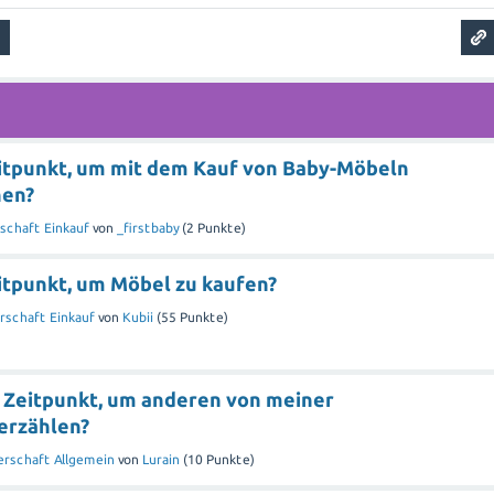
eitpunkt, um mit dem Kauf von Baby-Möbeln
nen?
schaft Einkauf
von
_firstbaby
(
2
Punkte)
itpunkt, um Möbel zu kaufen?
schaft Einkauf
von
Kubii
(
55
Punkte)
e Zeitpunkt, um anderen von meiner
erzählen?
rschaft Allgemein
von
Lurain
(
10
Punkte)