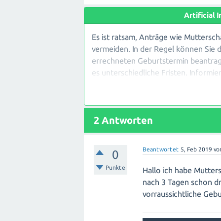
Artificial
Es ist ratsam, Anträge wie Muttersch
vermeiden. In der Regel können Sie
errechneten Geburtstermin beantrage
es unterschiedliche Fristen. Informi
oder Krankenkassen über die genauen
auch, dass einige Leistungen rückwi
bestimmten Zeitraum nach der Geburt
2
Antworten
reichen Sie alle erforderlichen Doku
Ihrer Schwangerschaft und nach der 
Beantwortet
5, Feb 2019
vo
0
Punkte
Hallo ich habe Mutter
nach 3 Tagen schon dr
vorraussichtliche Gebu