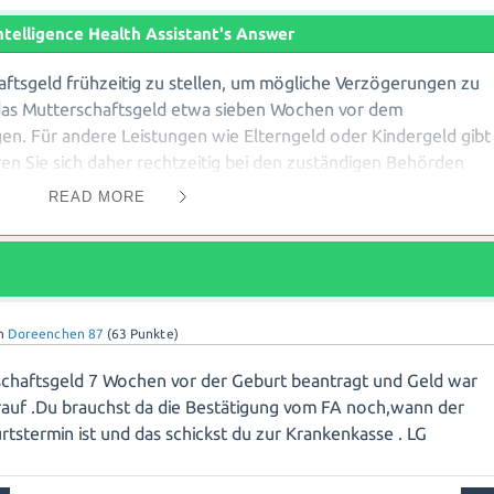
 Intelligence Health Assistant's Answer
aftsgeld frühzeitig zu stellen, um mögliche Verzögerungen zu
 das Mutterschaftsgeld etwa sieben Wochen vor dem
n. Für andere Leistungen wie Elterngeld oder Kindergeld gibt
eren Sie sich daher rechtzeitig bei den zuständigen Behörden
 Antragsfristen und erforderlichen Unterlagen. Beachten Sie
READ MORE
rkend gewährt werden können, aber nur bis zu einem
. Planen Sie also Ihre Antragstellung entsprechend und
mente rechtzeitig ein, um finanzielle Unterstützung während
Geburt sicherzustellen.
n
Doreenchen 87
(
63
Punkte)
schaftsgeld 7 Wochen vor der Geburt beantragt und Geld war
auf .Du brauchst da die Bestätigung vom FA noch,wann der
rtstermin ist und das schickst du zur Krankenkasse . LG