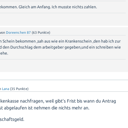
ekommen. Gleich am Anfang. Ich musste nichts zahlen.
von
Doreenchen 87
(
63
Punkte)
n Schein bekommen ,sah aus wie ein Krankenschein ,den hab ich zur
d den Durchschlag dem arbeitgeber gegeben,und ein schreiben wie
gehe.
n
Lana
(
35
Punkte)
kenkasse nachfragen, weil gibt's Frist bis wann du Antrag
st abgelaufen ist nehmen die nichts mehr an.
rschaftsgeld.