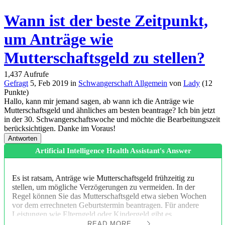
Wann ist der beste Zeitpunkt,
um Anträge wie
Mutterschaftsgeld zu stellen?
1,437
Aufrufe
Gefragt
5, Feb 2019
in
Schwangerschaft Allgemein
von
Lady
(
12
Punkte)
Hallo, kann mir jemand sagen, ab wann ich die Anträge wie
Mutterschaftsgeld und ähnliches am besten beantrage? Ich bin jetzt
in der 30. Schwangerschaftswoche und möchte die Bearbeitungszeit
berücksichtigen. Danke im Voraus!
Artificial Intelligence Health Assistant's Answer
Es ist ratsam, Anträge wie Mutterschaftsgeld frühzeitig zu
stellen, um mögliche Verzögerungen zu vermeiden. In der
Regel können Sie das Mutterschaftsgeld etwa sieben Wochen
vor dem errechneten Geburtstermin beantragen. Für andere
Leistungen wie Elterngeld oder Kindergeld gibt es
unterschiedliche Fristen. Informieren Sie sich daher rechtzeitig
READ MORE