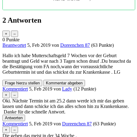
bei den zuständigen Behörden oder Krankenkassen über die
genauen Antragsfristen und erforderlichen Unterlagen.
Beachten Sie auch, dass einige Leistungen rückwirkend
2
Antworten
gewährt werden können, aber nur bis zu einem bestimmten
Zeitraum nach der Geburt. Planen Sie also Ihre Antragstellung
entsprechend und reichen Sie alle erforderlichen Dokumente
rechtzeitig ein, um finanzielle Unterstützung während Ihrer
0
Punkte
Schwangerschaft und nach der Geburt sicherzustellen.
Beantwortet
5, Feb 2019
von
Doreenchen 87
(
63
Punkte)
Hallo ich habe Mutterschaftsgeld 7 Wochen vor der Geburt
beantragt und Geld war nach 3 Tagen schon drauf .Du brauchst da
die Bestätigung vom FA noch,wann der vorraussichtliche
Geburtstermin ist und das schickst du zur Krankenkasse . LG
Kommentiert
5, Feb 2019
von
Lady
(
12
Punkte)
Oki. Nächste Termin ist am 25.2 dann werde ich mir das geben
lassen und dann schicke ich das alles schon hin zu Krankenkasse.
Danke für die schnelle Antwort.
Kommentiert
5, Feb 2019
von
Doreenchen 87
(
63
Punkte)
Die geben das meist in der 34 Woche .