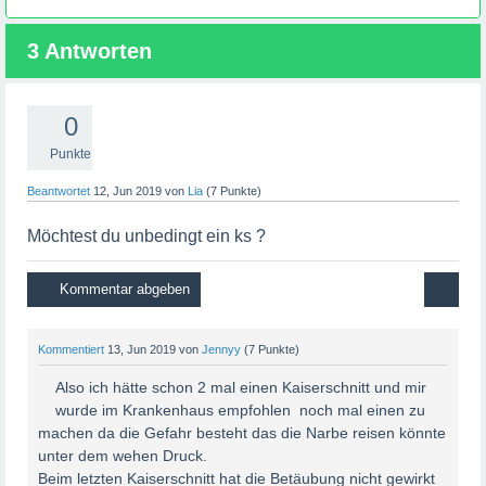
3
Antworten
Nach einem Kaiserschnitt unter Vollnarkose wacht man
normalerweise im Aufwachraum auf. Die Dauer des
Aufwachens kann von Person zu Person unterschiedlich
0
sein. Einige Frauen können bereits kurz nach dem
Eingriff wieder vollständig wach und ansprechbar sein,
Punkte
während andere möglicherweise etwas länger brauchen,
Beantwortet
12, Jun 2019
von
Lia
(
7
Punkte)
um aus der Narkose aufzuwachen.
Möchtest du unbedingt ein ks ?
Das medizinische Personal wird dich während des
Aufwachens überwachen und sicherstellen, dass du
stabil bist. Sie werden deine Vitalfunktionen überprüfen
und sicherstellen, dass du keine Schmerzen hast. Sobald
Kommentiert
13, Jun 2019
von
Jennyy
(
7
Punkte)
du ausreichend wach bist und sich dein Zustand
stabilisiert hat, wirst du in ein Krankenzimmer gebracht.
Also ich hätte schon 2 mal einen Kaiserschnitt und mir
wurde im Krankenhaus empfohlen noch mal einen zu
machen da die Gefahr besteht das die Narbe reisen könnte
Es ist wichtig zu beachten, dass es normal ist, nach einer
unter dem wehen Druck.
Vollnarkose noch etwas benommen oder müde zu sein.
Beim letzten Kaiserschnitt hat die Betäubung nicht gewirkt