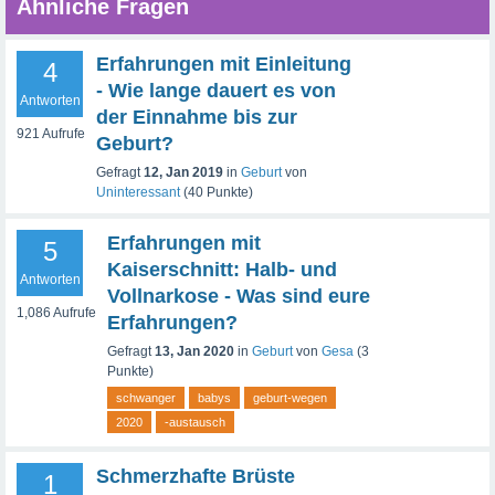
Ähnliche Fragen
Erfahrungen mit Einleitung
4
- Wie lange dauert es von
Antworten
der Einnahme bis zur
921
Aufrufe
Geburt?
Gefragt
12, Jan 2019
in
Geburt
von
Uninteressant
(
40
Punkte)
Erfahrungen mit
5
Kaiserschnitt: Halb- und
Antworten
Vollnarkose - Was sind eure
1,086
Aufrufe
Erfahrungen?
Gefragt
13, Jan 2020
in
Geburt
von
Gesa
(
3
Punkte)
schwanger
babys
geburt-wegen
2020
-austausch
Schmerzhafte Brüste
1