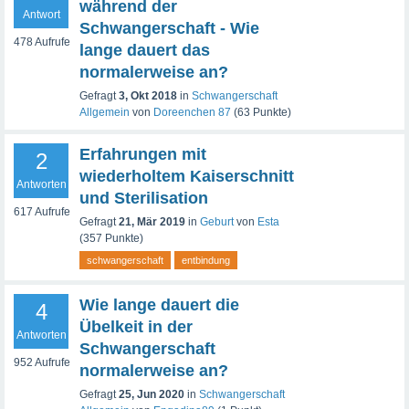
während der
Antwort
Schwangerschaft - Wie
478
Aufrufe
lange dauert das
normalerweise an?
Gefragt
3, Okt 2018
in
Schwangerschaft
Allgemein
von
Doreenchen 87
(
63
Punkte)
Erfahrungen mit
2
wiederholtem Kaiserschnitt
Antworten
und Sterilisation
617
Aufrufe
Gefragt
21, Mär 2019
in
Geburt
von
Esta
(
357
Punkte)
schwangerschaft
entbindung
Wie lange dauert die
4
Übelkeit in der
Antworten
Schwangerschaft
952
Aufrufe
normalerweise an?
Gefragt
25, Jun 2020
in
Schwangerschaft