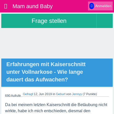
Mam aund Baby
Anmelden
Frage stellen
Erfahrungen mit Kaiserschnitt
unter Vollnarkose - Wie lange
dauert das Aufwachen?
Gefragt
12, Jun 2019
in
Geburt
von
Jennyy
(
7
Punkte)
690
Aufrufe
Da bei meinem letzten Kaiserschnitt die Betäubung nicht
wirkte, habe ich mich entschieden, diesmal den