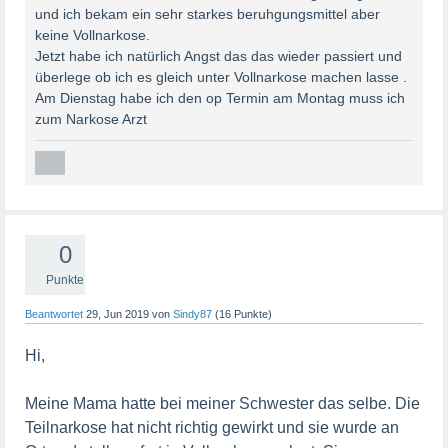
Dies liegt daran, dass die Narkosemittel noch im Körper
und ich bekam ein sehr starkes beruhgungsmittel aber
wirken. Es kann einige Zeit dauern, bis sich der Körper
keine Vollnarkose.
vollständig erholt hat und du dich wieder normal fühlst.
Jetzt habe ich natürlich Angst das das wieder passiert und
überlege ob ich es gleich unter Vollnarkose machen lasse .
Am Dienstag habe ich den op Termin am Montag muss ich
Wenn du Bedenken oder Fragen hast, solltest du diese
zum Narkose Arzt
mit deinem Arzt besprechen. Sie können dir weitere
Informationen geben und deine individuellen Umstände
berücksichtigen.
0
Punkte
Beantwortet
29, Jun 2019
von
Sindy87
(
16
Punkte)
Hi,
Meine Mama hatte bei meiner Schwester das selbe. Die
Teilnarkose hat nicht richtig gewirkt und sie wurde an